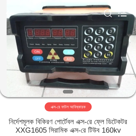
2026
HUATEC
GROUP
CORPORATION.
All
Rights
Reserved.
বাড়ি
পণ্য
আমাদের
সম্পর্কে
কারখানা
এক্স-রে ফাটল আবিষ্কারক
ভ্রমণ
নির্দেশমূলক বিকিরণ পোর্টেবল এক্স-রে ফ্লে ডিটেকটর
মান
XXG1605 সিরামিক এক্স-রে টিউব 160kv