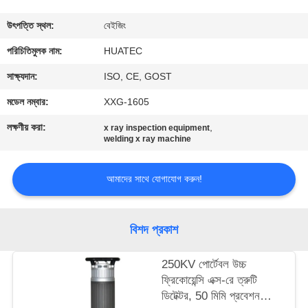
নিয়ন্ত্রণ
উৎপত্তি স্থল:
বেইজিং
যোগাযোগ
পরিচিতিমুলক নাম:
HUATEC
করুন
সাক্ষ্যদান:
ISO, CE, GOST
মডেল নম্বার:
XXG-1605
উদ্ধৃতির
লক্ষণীয় করা:
,
x ray inspection equipment
জন্য
welding x ray machine
আবেদন
আমাদের সাথে যোগাযোগ করুন!
সাইট
বিশদ প্রকাশ
ম্যাপ
250KV পোর্টেবল উচ্চ
PRIVACY
ফ্রিকোয়েন্সি এক্স-রে ত্রুটি
ডিটেক্টর, 50 মিমি প্রবেশন
POLICY