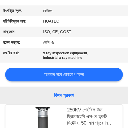
নিয়ন্ত্রণ
উৎপত্তি স্থল:
বেইজিং
যোগাযোগ
পরিচিতিমুলক নাম:
HUATEC
করুন
সাক্ষ্যদান:
ISO, CE, GOST
মডেল নম্বার:
জেসি -5
উদ্ধৃতির
লক্ষণীয় করা:
,
x ray inspection equipment
জন্য
industrial x ray machine
আবেদন
আমাদের সাথে যোগাযোগ করুন!
সাইট
বিশদ প্রকাশ
ম্যাপ
250KV পোর্টেবল উচ্চ
PRIVACY
ফ্রিকোয়েন্সি এক্স-রে ত্রুটি
ডিটেক্টর, 50 মিমি প্রবেশন
POLICY