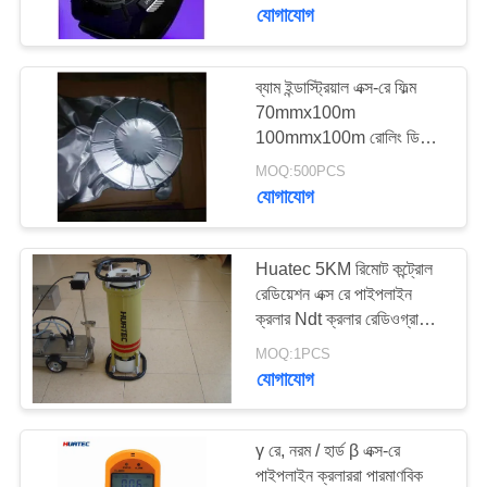
নিয়ন্ত্রণ
যোগাযোগ
যোগাযোগ
ব্যাম ইন্ডাস্ট্রিয়াল এক্স-রে ফিল্ম
70mmx100m
করুন
100mmx100m রোলিং ডি7
হুয়াটেক এক্স-রে ক্রলারের জন্য
MOQ:500PCS
উদ্ধৃতির
যোগাযোগ
জন্য
আবেদন
Huatec 5KM রিমোট কন্ট্রোল
রেডিয়েশন এক্স রে পাইপলাইন
ক্রলার Ndt ক্রলার রেডিওগ্রাফি
সাইট
পাইপলাইন পরিদর্শন
MOQ:1PCS
ম্যাপ
যোগাযোগ
PRIVACY
γ রে, নরম / হার্ড β এক্স-রে
POLICY
পাইপলাইন ক্রলাররা পারমাণবিক