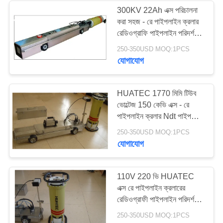
300KV 22Ah এক্স পরিচালনা
করা সহজ - রে পাইপলাইন ক্রলার
রেডিওগ্রাফি পাইপলাইন পরিদর্শন
এক্স রে ওয়েল্ড টেস্টিং
250-350USD MOQ:1PCS
যোগাযোগ
HUATEC 1770 মিমি টিউব
ভোল্টেজ 150 কেভি এক্স - রে
পাইপলাইন ক্রলার Ndt পাইপলাইন
এনডিটি ক্রলার
250-350USD MOQ:1PCS
যোগাযোগ
110V 220 ভি HUATEC
এক্স রে পাইপলাইন ক্রলারের
রেডিওগ্রাফী পাইপলাইন পরিদর্শন
পরিচালনা করা সহজ
250-350USD MOQ:1PCS