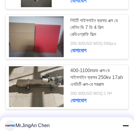
যোগাযোগ
পিইটি পাইপলাইন ক্রলার এক্স রে
মেশিন ডি 7 ডি 4 শিল্প
রেডিওগ্রাফি ফিল্ম
200-300USD MOQ:500pcs
যোগাযোগ
400-1100mm এক্স-রে
পাইপলাইন ক্রলার 250kv 17ah
এনডিটি এক্স-রে সরঞ্জাম
200-300USD MOQ:1 পিসি
যোগাযোগ
Mr.JingAn Chen
আমাদের সাথে যোগাযোগ করুন!