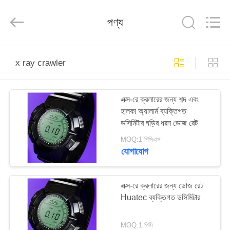
2026
HUATEC
GROUP
পণ্য
CORPORATION.
All
Rights
Reserved.
বাড়ি
x ray crawler
পণ্য
এক্স-রে ক্রলারের জন্য শব্দ এবং
হালকা অ্যালার্ম ব্যক্তিগত
আমাদের
ডসিমিটার ঘড়ির ধরন ডোজ রেট
সম্পর্কে
MOQ:1 পিসিএস
যোগাযোগ
কারখানা
ভ্রমণ
এক্স-রে ক্রলারের জন্য ডোজ রেট
Huatec ব্যক্তিগত ডসিমিটার
মান
MOQ:1 পিসি