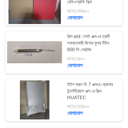
রেডিওগ্রাফি ফিল্ম
MOQ:500pcs
যোগাযোগ
শিল্প eldালাই এক্স-রে ত্রুটি
সনাক্তকারী জিগার মুলার টিউব
600 ভি ভোল্টেজ
MOQ:5pcs
যোগাযোগ
টাইপ করুন ডি 7 এক্সরে ক্রোলার
ইন্ডাস্ট্রিয়াল এক্স রে ফিল্ম
HUATEC
MOQ:500pcs
যোগাযোগ