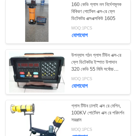
160 কেভি গ্লাস নল নির্দেশমূলক
বিকিরণ পোর্টেবল এক্স-রে ফ্লে
ডিটেকটর এক্সএক্সকিউ 1605
MOQ:1PCS
যোগাযোগ
উপন্যাস গঠন গ্লাস টিউব এক্স-রে
ফ্লে ডিটেকটর ইস্পাত উপাদান
320 কেভি 55 মিমি সর্বোচ্চ
অনুপ্রবেশ
MOQ:1PCS
যোগাযোগ
গ্লাস টিউব ঢালাই এক্স রে মেশিন,
100KV পোর্টেবল এক্স রে পরিদর্শন
সরঞ্জাম
MOQ:1PCS