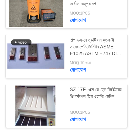
সর্বোচ্চ অনুপ্রবেশ
MOQ:1PCS
যোগাযোগ
শিল্প এক্স-রে ত্রুটি সনাক্তকারী
তারের পেনিট্রেমিটার ASME
E1025 ASTM E747 DIN
54
MOQ:10 খানা
যোগাযোগ
SZ-17F- এক্স-রে ফ্লে ডিটেক্টরের
শিল্পকৌশল ফিল্ম ওয়াশিং মেশিন
MOQ:1PCS
যোগাযোগ