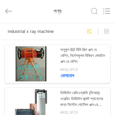
2026
HUATEC
GROUP
পণ্য
CORPORATION.
All
Rights
Reserved.
বাড়ি
industrial x ray machine
পণ্য
অনুকূল 60 মিমি শিল্প এক্স রে
মেশিন, নির্দেশমূলক বিকিরণ মোবাইল
আমাদের
এক্স রে মেশিন
সম্পর্কে
MOQ:1PCS
যোগাযোগ
কারখানা
ভ্রমণ
ডিজিটাল রেডিওগ্রাফি (ডিআর)
ওয়েল্ডিং ডিজিটাল ফ্ল্যাট প্যানেলের
জন্য সিস্টেম পোর্টেবল এক্স-রে
মান
মেশিন
MOQ:1PCS