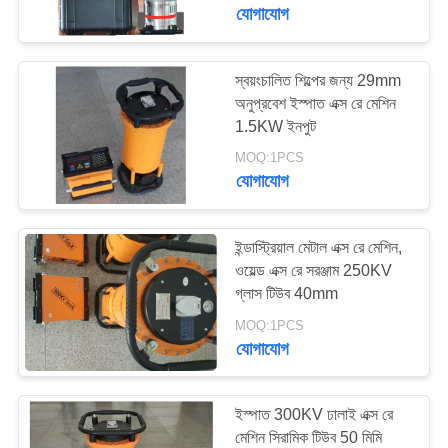
নিয়ন্ত্রণ
যোগাযোগ
যোগাযোগ
স্বয়ংচালিত শিল্পের জন্য 29mm
অনুপ্রবেশ ইস্পাত এক্স রে মেশিন
করুন
1.5KW ইনপুট
MOQ:1PCS
উদ্ধৃতির
যোগাযোগ
জন্য
আবেদন
ইন্ডাস্ট্রিয়াল মেটাল এক্স রে মেশিন,
ওয়েল্ড এক্স রে সরঞ্জাম 250KV
গ্লাস টিউব 40mm
সাইট
MOQ:1PCS
ম্যাপ
যোগাযোগ
PRIVACY
ইস্পাত 300KV ঢালাই এক্স রে
POLICY
মেশিন সিরামিক টিউব 50 মিমি