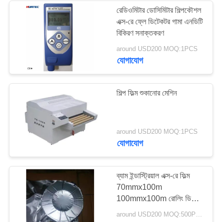
রেডিওমিটার ডোসিমিটার শিল্পকৌশল
এক্স-রে ফ্লে ডিটেকটর গামা এনডিটি
বিকিরণ সনাক্তকরণ
around USD200 MOQ:1PCS
যোগাযোগ
শিল্প ফিল্ম শুকানোর মেশিন
around USD200 MOQ:1PCS
যোগাযোগ
ব্যাম ইন্ডাস্ট্রিয়াল এক্স-রে ফিল্ম
70mmx100m
100mmx100m রোলিং ডি7
হুয়াটেক এক্স-রে ক্রলারের জন্য
around USD200 MOQ:500PCS