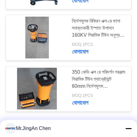
যোগাযোগ
নির্দেশমূলক বিকিরণ এক্স-রে ফালা
সনাক্তকারী ইস্পাত উপাদান
160KV সিরামিক টিউব অনুপ্রবেশ
18mm
MOQ:1PCS
যোগাযোগ
350 কেভি এক্স রে পরিদর্শন সরঞ্জাম
সিরামিক টিউব প্যান্রেট্যান্ট
60mm নির্দেশমূলক
রেডিওডোগ্রাফিক পরিদর্শন মেশিন
MOQ:1PCS
যোগাযোগ
Mr.JingAn Chen
আমাদের সাথে যোগাযোগ করুন!