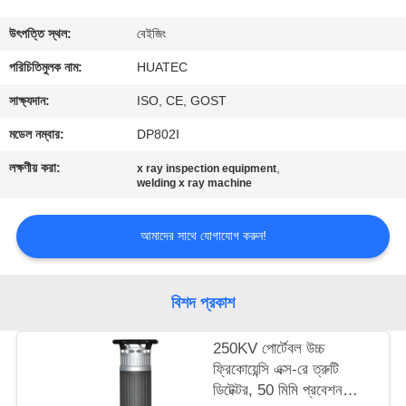
নিয়ন্ত্রণ
উৎপত্তি স্থল:
বেইজিং
যোগাযোগ
পরিচিতিমুলক নাম:
HUATEC
করুন
সাক্ষ্যদান:
ISO, CE, GOST
মডেল নম্বার:
DP802I
উদ্ধৃতির
লক্ষণীয় করা:
,
x ray inspection equipment
জন্য
welding x ray machine
আবেদন
আমাদের সাথে যোগাযোগ করুন!
সাইট
বিশদ প্রকাশ
ম্যাপ
250KV পোর্টেবল উচ্চ
PRIVACY
ফ্রিকোয়েন্সি এক্স-রে ত্রুটি
ডিটেক্টর, 50 মিমি প্রবেশন
POLICY