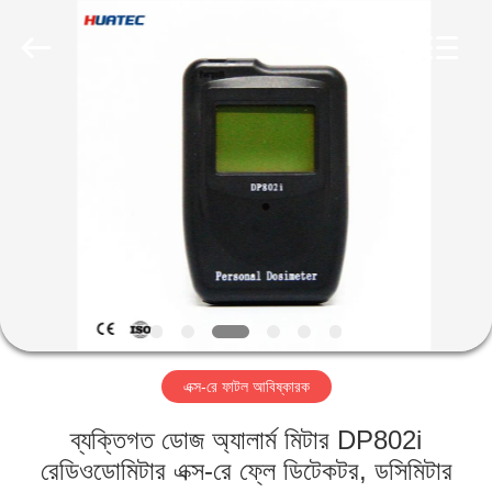
2026
HUATEC
GROUP
CORPORATION.
All
Rights
Reserved.
বাড়ি
পণ্য
আমাদের
সম্পর্কে
কারখানা
এক্স-রে ফাটল আবিষ্কারক
ভ্রমণ
ব্যক্তিগত ডোজ অ্যালার্ম মিটার DP802i
মান
রেডিওডোমিটার এক্স-রে ফ্লে ডিটেকটর, ডসিমিটার