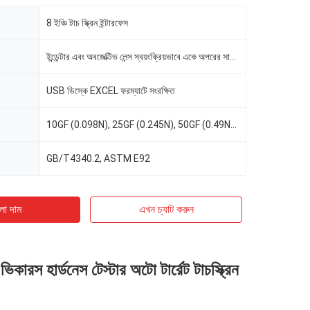
8 ইঞ্চি টাচ স্ক্রিন ইন্টারফেস
ইন্ডেন্টার এবং অবজেক্টিভ লেন্স স্বয়ংক্রিয়ভাবে একে অপরের সাথে স্যুইচ করে
USB ডিস্কে EXCEL ফরম্যাটে সংরক্ষিত
10GF (0.098N), 25GF (0.245N), 50GF (0.49N), 100GF (0.98N), 200GF (1.96N), 300GF (2.94N), 500GF (4.9N
GB/T4340.2, ASTM E92
ো দাম
এখন চ্যাট করুন
িকারস হার্ডনেস টেস্টার অটো টার্রেট টাচস্ক্রিন