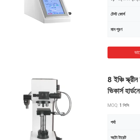
টেস্ট ফোর্স
মান পূরণ
ভাল
8 ইঞ্চি স্ক্রী
ভিকার্স হার্ডন
MOQ:
1 পিসি
পর্দা
অটো টারেট