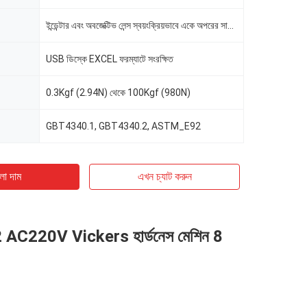
ইন্ডেন্টার এবং অবজেক্টিভ লেন্স স্বয়ংক্রিয়ভাবে একে অপরের সাথে স্যুইচ করে
USB ডিস্কে EXCEL ফরম্যাটে সংরক্ষিত
0.3Kgf (2.94N) থেকে 100Kgf (980N)
GBT4340.1, GBT4340.2, ASTM_E92
ো দাম
এখন চ্যাট করুন
AC220V Vickers হার্ডনেস মেশিন 8