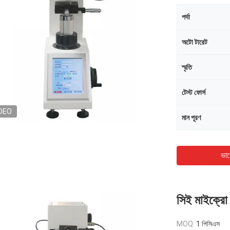
পর্দা
অটো টারেট
স্মৃতি
টেস্ট ফোর্স
DEO
মান পূরণ
ভাল
সিই মাইক্রো ভ
MOQ:
1 পিসিএস