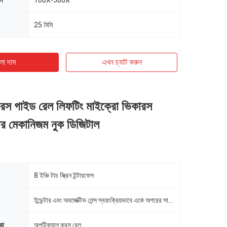
ন
100X-500X
25 মিমি
ো দাম
এখন চ্যাট করুন
্রস গাইড রেল লিফটিং মাইক্রো ভিকারস
্টার মেকানিজম নুক ডিজিটাল
8 ইঞ্চি টাচ স্ক্রিন ইন্টারফেস
ইন্ডেন্টার এবং অবজেক্টিভ লেন্স স্বয়ংক্রিয়ভাবে একে অপরের সাথে স্যুইচ করে
়া
অপটিক্যাল ক্রস রেল