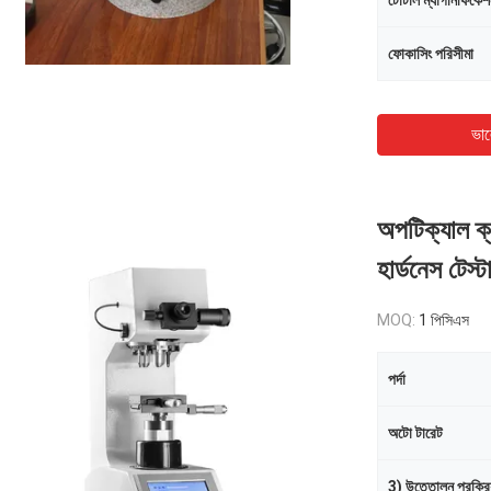
টোটাল ম্যাগনিফিকেশ
ফোকাসিং পরিসীমা
ভাল
অপটিক্যাল ক
হার্ডনেস টেস
MOQ:
1 পিসিএস
পর্দা
অটো টারেট
3) উত্তোলন প্রক্রিয