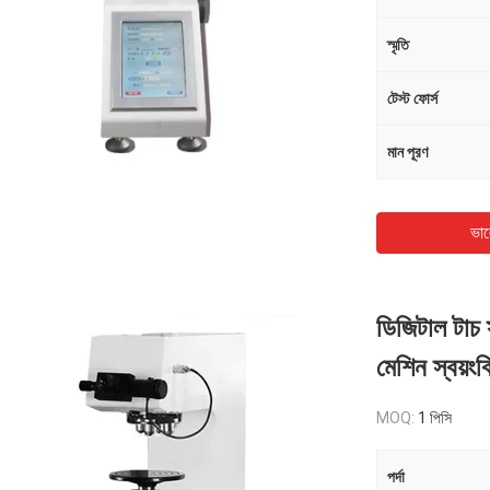
স্মৃতি
টেস্ট ফোর্স
মান পূরণ
ভাল
ডিজিটাল টাচ স
মেশিন স্বয়ংক্র
MOQ:
1 পিসি
পর্দা