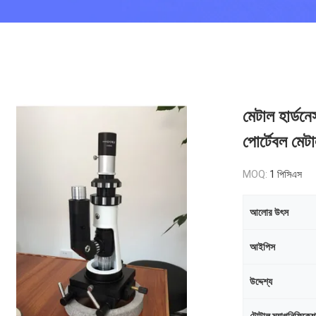
মেটাল হার্ডন
পোর্টেবল মেট
MOQ:
1 পিসিএস
আলোর উৎস
আইপিস
উদ্দেশ্য