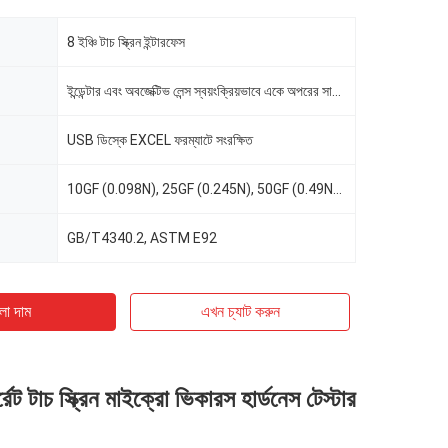
8 ইঞ্চি টাচ স্ক্রিন ইন্টারফেস
ইন্ডেন্টার এবং অবজেক্টিভ লেন্স স্বয়ংক্রিয়ভাবে একে অপরের সাথে স্যুইচ করে
USB ডিস্কে EXCEL ফরম্যাটে সংরক্ষিত
10GF (0.098N), 25GF (0.245N), 50GF (0.49N), 100GF (0.98N), 200GF (1.96N), 300GF (2.94N), 500GF (4.9N
GB/T4340.2, ASTM E92
ো দাম
এখন চ্যাট করুন
ার্রেট টাচ স্ক্রিন মাইক্রো ভিকারস হার্ডনেস টেস্টার