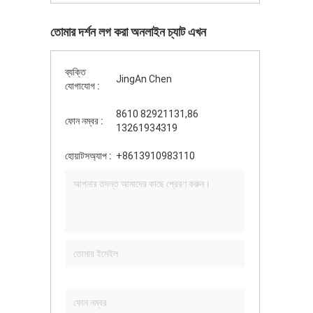
তোমার দর্শন লগ করা অনলাইন চ্যাট এখন
ব্যক্তি
JingAn Chen
যোগাযোগ :
8610 82921131,86
ফোন নম্বর :
13261934319
হোয়াটসঅ্যাপ :
+8613910983110