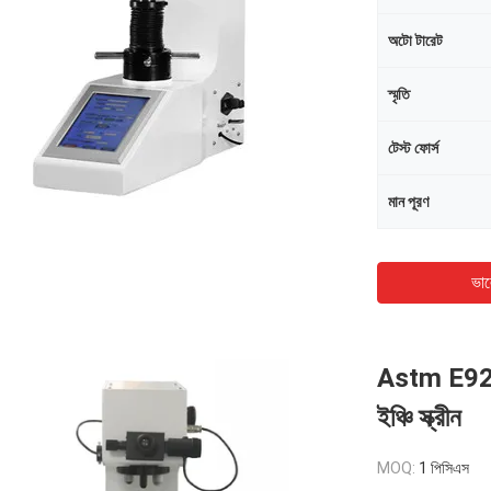
অটো টারেট
স্মৃতি
টেস্ট ফোর্স
মান পূরণ
ভাল
Astm E92 
ইঞ্চি স্ক্রীন
MOQ:
1 পিসিএস