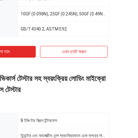
10GF (0.098N), 25GF (0.245N), 50GF (0.49N), 100GF (0.98N), 200GF (1.96N), 300GF (2.94N), 500GF (4.9N
GB/T4340.2, ASTM E92
ো দাম
এখন চ্যাট করুন
ন ভিকার্স টেস্টার সহ স্বয়ংক্রিয় লোডিং মাইক্রো
েস টেস্টার
8 ইঞ্চি টাচ স্ক্রিন ইন্টারফেস
ইন্ডেন্টার এবং অবজেক্টিভ লেন্স স্বয়ংক্রিয়ভাবে একে অপরের সাথে স্যুইচ করে