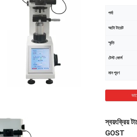
পর্দা
অটো টারেট
স্মৃতি
টেস্ট ফোর্স
মান পূরণ
ভাল
স্বয়ংক্রিয় ট
GOST