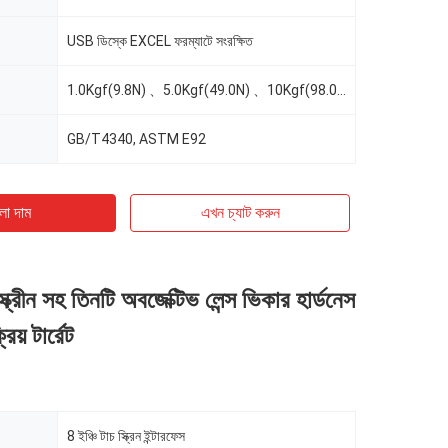
USB ডিস্কে EXCEL ফরম্যাটে সংরক্ষিত
1.0Kgf(9.8N) 、5.0Kgf(49.0N) 、10Kgf(98.0N) 、20Kgf(196N) 、30Kgf(294N)、50Kgf(490N)
GB/T4340, ASTM E92
ো দাম
এখন চ্যাট করুন
্ক্রীন সহ তিনটি অবজেক্টিভ লেন্স ভিকার হার্ডনেস
িয় টার্রেট
8 ইঞ্চি টাচ স্ক্রিন ইন্টারফেস