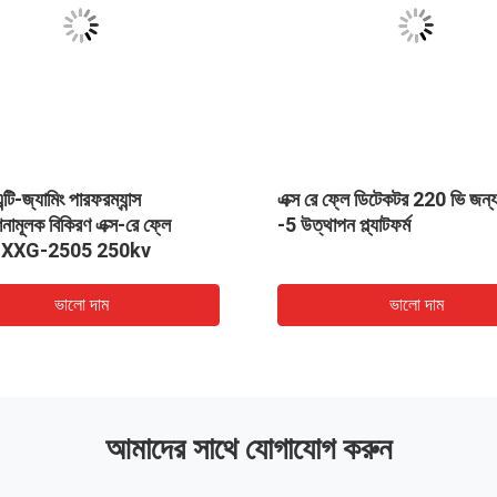
্টি-জ্যামিং পারফরম্যান্স
এক্স রে ফ্লে ডিটেকটর 220 ভি জন্
শনামূলক বিকিরণ এক্স-রে ফ্লে
-5 উত্থাপন প্ল্যাটফর্ম
র XXG-2505 250kv
ভালো দাম
ভালো দাম
আমাদের সাথে যোগাযোগ করুন