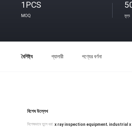
1PCS
5
MOQ
মূল্য
বৈশিষ্ট্য
গ্যালারী
পণ্যের বর্ণনা
বিশেষ উল্লেখ
,
বিশেষভাবে তুলে ধরা:
x ray inspection equipment
industrial 