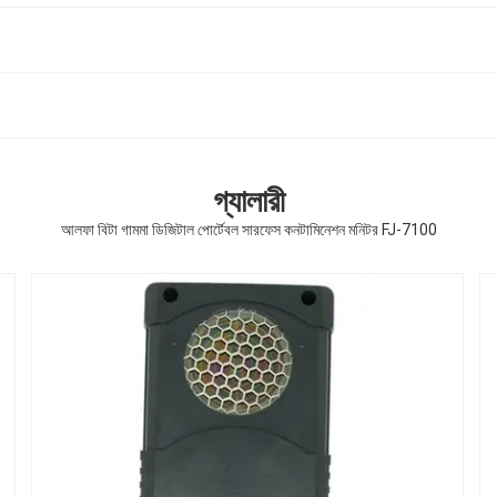
গ্যালারী
আলফা বিটা গামমা ডিজিটাল পোর্টেবল সারফেস কনটামিনেশন মনিটর FJ-7100