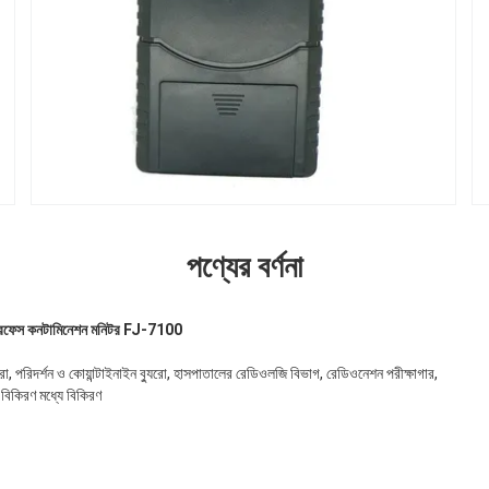
পণ্যের বর্ণনা
 সারফেস কনটামিনেশন মনিটর FJ-7100
ুরো, পরিদর্শন ও কোয়ান্টাইনাইন ব্যুরো, হাসপাতালের রেডিওলজি বিভাগ, রেডিওনেশন পরীক্ষাগার,
া বিকিরণ মধ্যে বিকিরণ