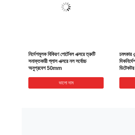
ফ্লে
নির্দেশমূলক বিকিরণ পোর্টেবল এক্সরে ত্রুটি
চমৎকার এন
িউব
সনাক্তকারী গ্লাস এক্সরে নল সর্বোচ্চ
দিকনির্দে
অনুপ্রবেশ 50mm
ডিটেকট
ভালো দাম