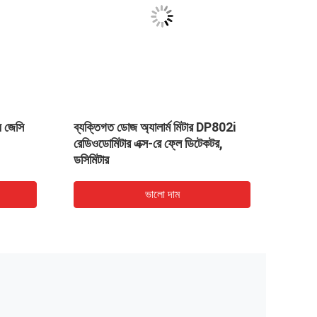
য জেসি
ব্যক্তিগত ডোজ অ্যালার্ম মিটার DP802i
টাচ স্ক্
রেডিওডোমিটার এক্স-রে ফ্লে ডিটেকটর,
ডসিমিটার
ভালো দাম