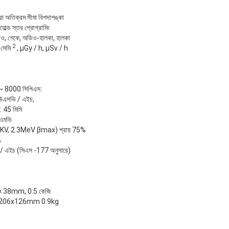
রা অতিক্রম সীমা বিপদাশঙ্কা
োল্ড স্তর প্রোগ্রামিং
অডিও, শেকে, অডিও-হালকা, হালকা
2
/ সেমি
, μGy / h, μSv / h
 ~ 8000 সিপিএস:
উএসভি / এইচ,
: 45 মিমি
 এমভি
46KV, 2.3MeV βmax) প্রায় 75%
%
 এইচ (সিএস -177 অনুসারে)
 × 38mm, 0.5 কেজি
260x206x126mm 0.9kg