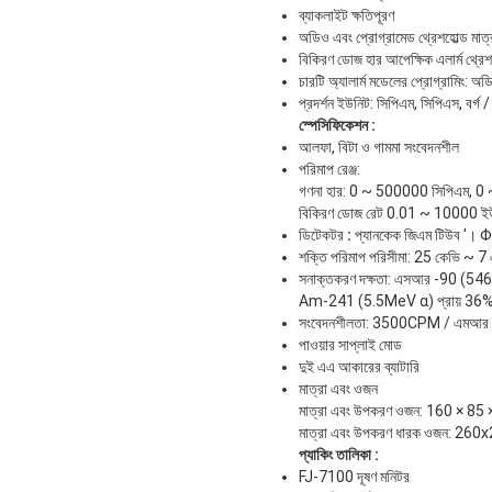
ব্যাকলাইট ক্ষতিপূরণ
অডিও এবং প্রোগ্রামেড থ্রেশহোল্ড মাত্
বিকিরণ ডোজ হার আপেক্ষিক এলার্ম থ্রেশহ
চারটি অ্যালার্ম মডেলের প্রোগ্রামিং: 
প্রদর্শন ইউনিট: সিপিএম, সিপিএস, বর্গ 
স্পেসিফিকেশন
:
আলফা, বিটা ও গামমা সংবেদনশীল
পরিমাপ রেঞ্জ:
গণনা হার: 0 ~ 500000 সিপিএম, 0
বিকিরণ ডোজ রেট 0.01 ~ 10000 ই
ডিটেকটর
:
প্যানকেক জিএম টিউব '। Φ
শক্তি পরিমাপ পরিসীমা: 25 কেভি ~ 7
সনাক্তকরণ দক্ষতা: এসআর -90 (5
Am-241 (5.5MeV α) প্রায় 36
সংবেদনশীলতা: 3500CPM / এমআর /
পাওয়ার সাপ্লাই মোড
দুই এএ আকারের ব্যাটারি
মাত্রা এবং ওজন
মাত্রা এবং উপকরণ ওজন: 160 × 85
মাত্রা এবং উপকরণ ধারক ওজন: 
প্যাকিং তালিকা
:
FJ-7100 দূষণ মনিটর