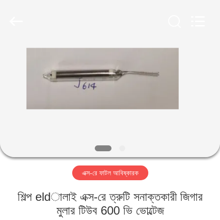
2026
HUATEC
GROUP
CORPORATION.
All
Rights
Reserved.
বাড়ি
পণ্য
আমাদের
সম্পর্কে
কারখানা
এক্স-রে ফাটল আবিষ্কারক
ভ্রমণ
শিল্প eldালাই এক্স-রে ত্রুটি সনাক্তকারী জিগার
মান
মুলার টিউব 600 ভি ভোল্টেজ