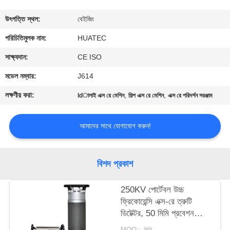
নিয়ন্ত্রণ
উৎপত্তি স্থল:
বেইজিং
যোগাযোগ
পরিচিতিমুলক নাম:
HUATEC
করুন
সাক্ষ্যদান:
CE ISO
মডেল নম্বার:
J614
উদ্ধৃতির
লক্ষণীয় করা:
,
,
ldালাই এক্স রে মেশিন
শিল্প এক্স রে মেশিন
এক্স রে পরিদর্শন সরঞ্জাম
জন্য
আবেদন
আমাদের সাথে যোগাযোগ করুন!
সাইট
বিশদ প্রকাশ
ম্যাপ
250KV পোর্টেবল উচ্চ
ফ্রিকোয়েন্সি এক্স-রে ত্রুটি
PRIVACY
ডিটেক্টর, 50 মিমি প্রবেশন
POLICY
ক্ষমতা সহ
MOQ:১ পিসি