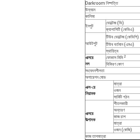
Darkroom নিষ্পত্তি
উন্নয়ন
কালিমা
ভোল্টেজ (ভি)
ইনপুট
ক্যাপাসিটি (কেভিএ)
টিউব ভোল্টেজ (কেভিপি)
আউটপুট
টিউব বর্তমান (এমএ)
স্থায়িত্ব
2
এক্সরে
ফোকাস মিমি
নল
বিকিরণ কোণ
সংবেদনশীলতা
অপারেশন মোড
মাত্রা
এক্স-রে
ওজন
নিয়ামক
সার্কিট গঠন
শীতলকারী
অন্তরণ
এক্সরে
কাজ চাপ
উত্পাদক
মাত্রা
ওজন (কেজি)
কাজ তাপমাত্রা