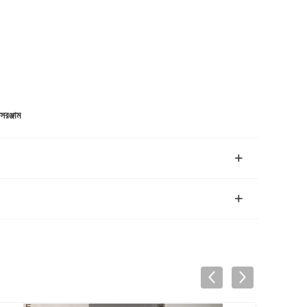
 সরঞ্জাম