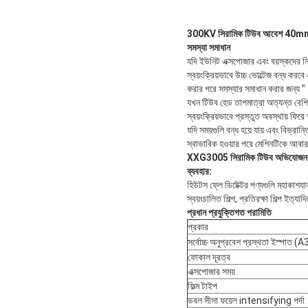
300KV সিরামিক টিউব আবেশ 40mm নির
সমস্যা সমাধান
যদি ইউনিট এক্সপোজার এবং বয়স্কদের নিয়
স্বয়ংক্রিয়ভাবে উচ্চ ভোল্টেজ বন্ধ করবে
করার পরে সমস্যার সমাধান করার জন্য "
যখন টিউব হেড তাপমাত্রা অত্যন্ত বেশি
স্বয়ংক্রিয়ভাবে প্রস্তুত অবস্থায় ফ
যদি সময়গুলি বন্ধ হয়ে যায় এবং বিভ্রা
স্বাভাবিক হওয়ার পরে মেশিনটিকে আবার
XXG3005 সিরামিক টিউব অভিযোজন / 
ব্যবহার:
হিউটস ফ্লে ডিটেক্টর পণ্যগুলি মহাকাশযান শি
স্বয়ংচালিত শিল্প, প্রতিরক্ষা শিল্প ইত্যাদ
প্রধান প্রযুক্তিগত পরামিতি
প্রকার
সর্বোচ্চ অনুপ্রবেশ প্রস্থতা ইস্পাত (A
ফোকাল দূরত্ব
এক্সপোজার সময়
ফিল্ম টাইপ
ডবল সীসা ফয়েল intensifying পর্দা