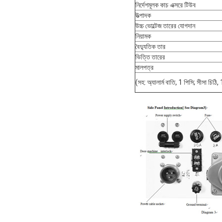
নির্দেশমূলক কাচ এক্সরে টিউব
উত্পাদক
উচ্চ ভোল্টেজ তারের যোগদান
নিয়ামক
বৈদ্যুতিক তার
ভিত্তি তারের
মালপত্র
(সহ: অ্যালার্ম বাতি, 1 পিসি; সীসা চিঠ