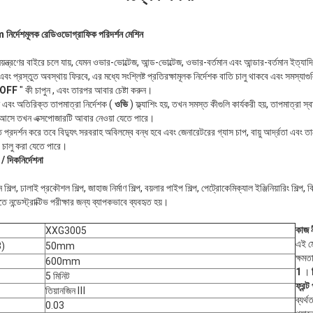
্দেশমূলক রেডিওডোগ্রাফিক পরিদর্শন মেশিন
ন্ত্রণের বাইরে চলে যায়, যেমন ওভার-ভোল্টেজ, আন্ড-ভোল্টেজ, ওভার-বর্তমান এবং আন্ডার-বর্তমান ইত্যাদি
 এবং প্রস্তুত অবস্থায় ফিরবে, এর মধ্যে সংশ্লিষ্ট প্রতিরক্ষামূলক নির্দেশক বাতি চালু থাকবে এবং সমস্যাগ
OFF
" কী চাপুন , এবং তারপর আবার চেষ্টা করুন।
 এবং অতিরিক্ত তাপমাত্রা নির্দেশক (
ওভি
) ফ্ল্যাশিং হয়, তখন সমস্ত কীগুলি কার্যকরী হয়, তাপমাত্রা
িরে আসে তখন এক্সপোজারটি আবার নেওয়া যেতে পারে।
ন্তি প্রদর্শন করে তবে বিদ্যুৎ সরবরাহ অবিলম্বে বন্ধ হবে এবং জেনারেটরের গ্যাস চাপ, বায়ু আর্দ্রতা এবং
 চালু করা যেতে পারে।
দিকনির্দেশনা
ল্প, ঢালাই প্রকৌশল শিল্প, জাহাজ নির্মাণ শিল্প, বয়লার পাইপ শিল্প, পেট্রোকেমিক্যাল ইঞ্জিনিয়ারিং শিল্প, বিম
িতে নন্ডেস্ট্রাক্টিভ পরীক্ষার জন্য ব্যাপকভাবে ব্যবহৃত হয়।
কাজ 
XXG3005
এই মে
3)
50mm
ক্ষম
600mm
1
।
5 মিনিট
ফ্রন্ট
তিয়ানজিন Ⅲ
ব্যর্থ
0.03