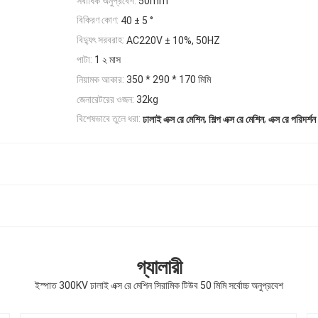
সর্বাধিক অনুপ্রবেশ:
50mm
বিকিরণ কোণ:
40 ± 5 °
বিদ্যুৎ সরবরাহ:
AC220V ± 10%, 50HZ
পাটা:
1 ২ মাস
নিয়ামক আকার:
350 * 290 * 170 মিমি
জেনারেটরের ওজন:
32kg
,
,
বিশেষভাবে তুলে ধরা:
ঢালাই এক্স রে মেশিন
শিল্প এক্স রে মেশিন
এক্স রে পরিদর্শন
গ্যালারী
ইস্পাত 300KV ঢালাই এক্স রে মেশিন সিরামিক টিউব 50 মিমি সর্বোচ্চ অনুপ্রবেশ