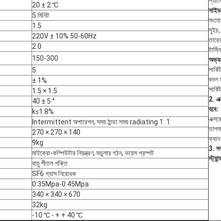
প্যান
20 ± 2 ℃
সাইড 
5 মিনিট
সংযোগ
1.5
সুইচ,
220V ± 10% 50-60Hz
তারে
2.0
টার্ম
150-300
অভ্যন
সার্কি
5
বদল সা
± 1%
সার্ক
1.5 × 1.5
2. এক
40 ± 5 °
হবে:
k≤1.8%
এক্সর
Intermittent অপারেশন, সময় ঠান্ডা সময় radiating 1: 1
তাপমা
270 × 270 × 140
ফ্যান
9kg
3.
সম
মাইক্রো-কম্পিউটার নিয়ন্ত্রণ, মডুলার গঠন, ভয়েস প্রম্পট
স্ট্যা
বায়ু শীতল শক্তি
SF6 গ্যাস নিরোধক
0.35Mpa-0.45Mpa
340 × 340 × 670
32kg
-10 ℃ - + + 40 ℃