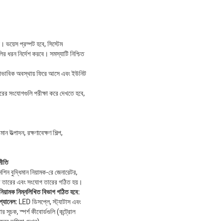
। ভয়েস প্রম্পট হবে, সিস্টেম
ুলির ধরন নির্দেশ করবে। সমস্যাটি নিশ্চিত
 স্বাভাবিক অবস্থায় ফিরে আসে এবং ইউনিট
 তারের সংযোগগুলি পরীক্ষা করে দেখতে হবে,
ান উত্পাদন, রক্ষণাবেক্ষণ শিল্প,
নীতি
শিন বুদ্ধিমান নিয়ামক-রে জেনারেটর,
তা তারের এবং সংযোগ তারের গঠিত হয়।
নিয়ামক নিম্নলিখিত বিভাগ গঠিত হবে:
 প্যানেল:
LED ডিসপ্লে, স্ট্যাটাস এবং
তার সূচক, স্পর্শ কীবোর্ডগুলি (কন্ট্রোল