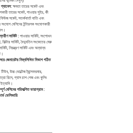
েলের ভূমিকা দেখুন)
প্যানেল:
ক্ষমতা তারের সকেট এবং
কারী তারের সকেট, পাওয়ার সুইচ, কী
 ফিউজ সকেট, সতর্কবার্তা বাতি এবং
র সংযোগ মেশিনের ইন্টারলক সংযোগকারী
িনাল।
্তরীণ সার্কিট
:
পাওয়ার সার্কিট, সংশোধন
ট, ফিল্টার সার্কিট, বৈদ্যুতিন সংকেতের মেরু
র্কিট, নিয়ন্ত্রণ সার্কিট এবং অন্যান্য
িট।
্সরে জেনারেটর নিম্নলিখিত বিভাগ গঠিত
ে টিউব, উচ্চ ভোল্টেজ ট্রান্সফরমার,
ত্রা রিলে, গ্যাস চাপ গেজ এবং কুলিং
 ইত্যাদি।
্পূর্ণ মেশিনের
পরিকল্পিত ডায়াগ্রাম
:
ন্ডার্ড ডেলিভারি