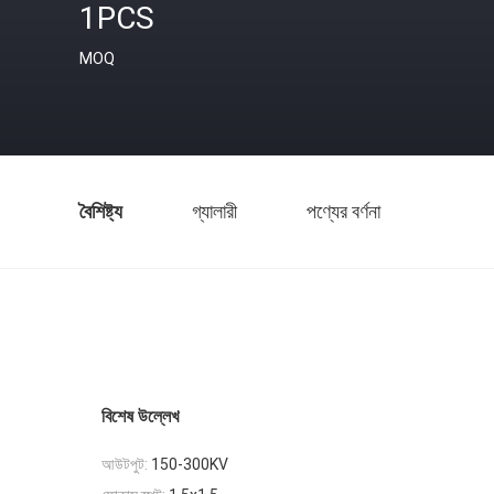
1PCS
MOQ
বৈশিষ্ট্য
গ্যালারী
পণ্যের বর্ণনা
বিশেষ উল্লেখ
আউটপুট:
150-300KV