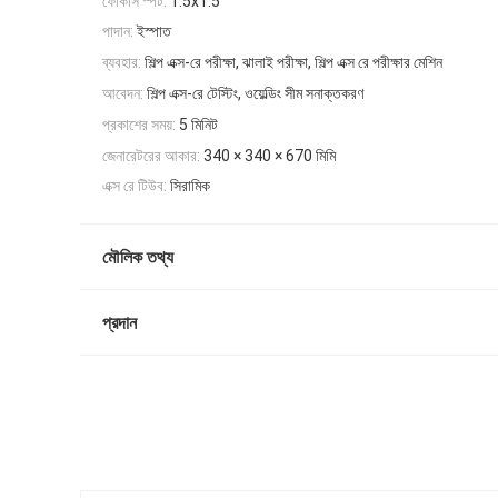
ফোকাস স্পট:
1.5x1.5
পাদান:
ইস্পাত
ব্যবহার:
শিল্প এক্স-রে পরীক্ষা, ঝালাই পরীক্ষা, শিল্প এক্স রে পরীক্ষার মেশিন
আবেদন:
শিল্প এক্স-রে টেস্টিং, ওয়েল্ডিং সীম সনাক্তকরণ
প্রকাশের সময়:
5 মিনিট
জেনারেটরের আকার:
340 × 340 × 670 মিমি
এক্স রে টিউব:
সিরামিক
মৌলিক তথ্য
প্রদান