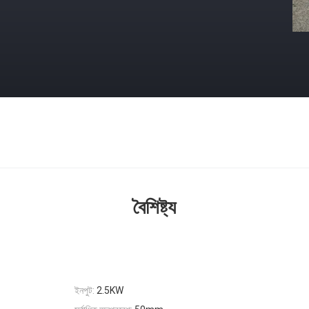
বৈশিষ্ট্য
ইনপুট:
2.5KW