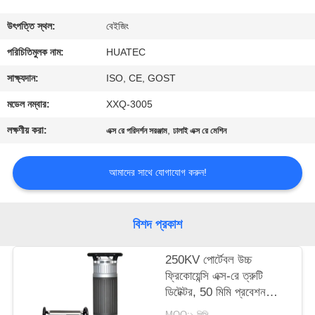
নিয়ন্ত্রণ
উৎপত্তি স্থল:
বেইজিং
যোগাযোগ
পরিচিতিমুলক নাম:
HUATEC
করুন
সাক্ষ্যদান:
ISO, CE, GOST
মডেল নম্বার:
XXQ-3005
উদ্ধৃতির
লক্ষণীয় করা:
,
এক্স রে পরিদর্শন সরঞ্জাম
ঢালাই এক্স রে মেশিন
জন্য
আবেদন
আমাদের সাথে যোগাযোগ করুন!
সাইট
বিশদ প্রকাশ
ম্যাপ
250KV পোর্টেবল উচ্চ
ফ্রিকোয়েন্সি এক্স-রে ত্রুটি
PRIVACY
ডিটেক্টর, 50 মিমি প্রবেশন
POLICY
ক্ষমতা সহ
MOQ:১ পিসি