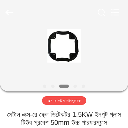
2026
HUATEC
GROUP
CORPORATION.
All
Rights
Reserved.
বাড়ি
পণ্য
আমাদের
সম্পর্কে
কারখানা
এক্স-রে ফাটল আবিষ্কারক
ভ্রমণ
মেটাল এক্স-রে ফ্লে ডিটেকটর 1.5KW ইনপুট গ্লাস
মান
টিউব প্রবেশ 50mm উচ্চ পারফরম্যান্স