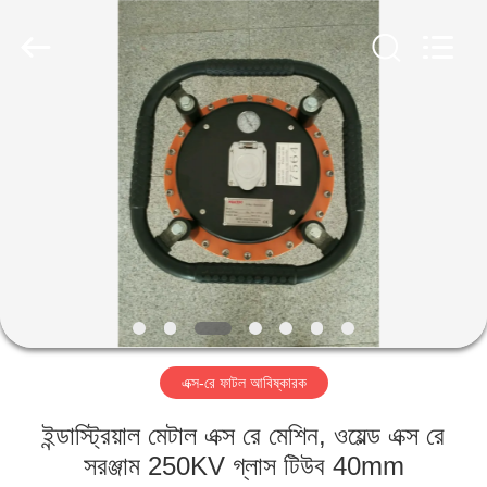
2026
HUATEC
GROUP
CORPORATION.
All
Rights
Reserved.
বাড়ি
পণ্য
আমাদের
সম্পর্কে
কারখানা
এক্স-রে ফাটল আবিষ্কারক
ভ্রমণ
ইন্ডাস্ট্রিয়াল মেটাল এক্স রে মেশিন, ওয়েল্ড এক্স রে
মান
সরঞ্জাম 250KV গ্লাস টিউব 40mm