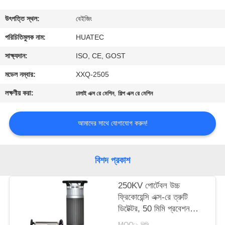
নিয়ন্ত্রণ
উৎপত্তি স্থল:
বেইজিং
যোগাযোগ
পরিচিতিমুলক নাম:
HUATEC
করুন
সাক্ষ্যদান:
ISO, CE, GOST
মডেল নম্বার:
XXQ-2505
উদ্ধৃতির
লক্ষণীয় করা:
,
ঢালাই এক্স রে মেশিন
শিল্প এক্স রে মেশিন
জন্য
আবেদন
আমাদের সাথে যোগাযোগ করুন!
সাইট
বিশদ প্রকাশ
ম্যাপ
250KV পোর্টেবল উচ্চ
ফ্রিকোয়েন্সি এক্স-রে ত্রুটি
PRIVACY
ডিটেক্টর, 50 মিমি প্রবেশন
POLICY
ক্ষমতা সহ
MOQ:১ পিসি