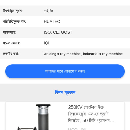
নিয়ন্ত্রণ
উৎপত্তি স্থল:
বেইজিং
যোগাযোগ
পরিচিতিমুলক নাম:
HUATEC
করুন
সাক্ষ্যদান:
ISO, CE, GOST
মডেল নম্বার:
IQI
উদ্ধৃতির
লক্ষণীয় করা:
,
welding x ray machine
industrial x ray machine
জন্য
আবেদন
আমাদের সাথে যোগাযোগ করুন!
সাইট
বিশদ প্রকাশ
ম্যাপ
250KV পোর্টেবল উচ্চ
ফ্রিকোয়েন্সি এক্স-রে ত্রুটি
PRIVACY
ডিটেক্টর, 50 মিমি প্রবেশন
POLICY
ক্ষমতা সহ
MOQ:১ পিসি