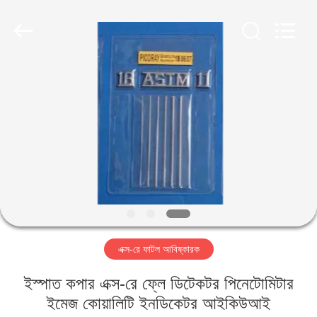
2026
HUATEC
GROUP
CORPORATION.
All
Rights
Reserved.
বাড়ি
পণ্য
আমাদের
সম্পর্কে
কারখানা
এক্স-রে ফাটল আবিষ্কারক
ভ্রমণ
ইস্পাত কপার এক্স-রে ফ্লে ডিটেকটর পিনেটোমিটার
মান
ইমেজ কোয়ালিটি ইনডিকেটর আইকিউআই