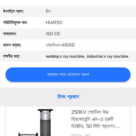
নিয়ন্ত্রণ
উৎপত্তি স্থল:
চীন
যোগাযোগ
পরিচিতিমুলক নাম:
HUATEC
করুন
সাক্ষ্যদান:
ISO CE
মডেল নম্বার:
এইচডিএল-430XD
উদ্ধৃতির
লক্ষণীয় করা:
,
welding x ray machine
industrial x ray machine
জন্য
আবেদন
আমাদের সাথে যোগাযোগ করুন!
সাইট
বিশদ প্রকাশ
ম্যাপ
250KV পোর্টেবল উচ্চ
ফ্রিকোয়েন্সি এক্স-রে ত্রুটি
PRIVACY
ডিটেক্টর, 50 মিমি প্রবেশন
POLICY
ক্ষমতা সহ
MOQ:১ পিসি