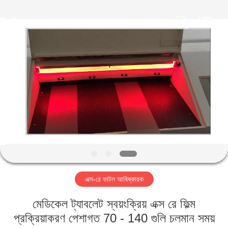
2026
HUATEC
GROUP
CORPORATION.
All
Rights
Reserved.
বাড়ি
পণ্য
আমাদের
সম্পর্কে
কারখানা
এক্স-রে ফাটল আবিষ্কারক
ভ্রমণ
মেডিকেল ট্যাবলেট স্বয়ংক্রিয় এক্স রে ফিল্ম
মান
প্রক্রিয়াকরণ পেশাগত 70 - 140 গুলি চলমান সময়