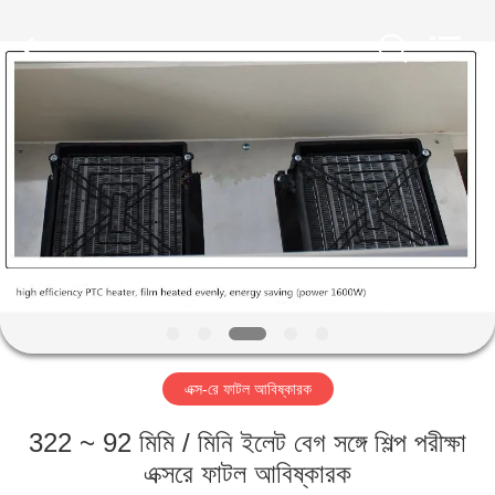
2026
HUATEC
GROUP
CORPORATION.
All
Rights
Reserved.
বাড়ি
পণ্য
আমাদের
সম্পর্কে
কারখানা
এক্স-রে ফাটল আবিষ্কারক
ভ্রমণ
322 ~ 92 মিমি / মিনি ইলেট বেগ সঙ্গে শিল্প পরীক্ষা
মান
এক্সরে ফাটল আবিষ্কারক