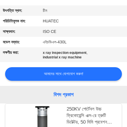
নিয়ন্ত্রণ
উৎপত্তি স্থল:
চীন
যোগাযোগ
পরিচিতিমুলক নাম:
HUATEC
করুন
সাক্ষ্যদান:
ISO CE
মডেল নম্বার:
এইচডিএল-430L
উদ্ধৃতির
লক্ষণীয় করা:
,
x ray inspection equipment
জন্য
industrial x ray machine
আবেদন
আমাদের সাথে যোগাযোগ করুন!
সাইট
বিশদ প্রকাশ
ম্যাপ
250KV পোর্টেবল উচ্চ
PRIVACY
ফ্রিকোয়েন্সি এক্স-রে ত্রুটি
ডিটেক্টর, 50 মিমি প্রবেশন
POLICY