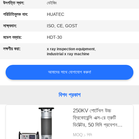
নিয়ন্ত্রণ
উৎপত্তি স্থল:
বেইজিং
পরিচিতিমুলক নাম:
HUATEC
যোগাযোগ
সাক্ষ্যদান:
ISO, CE, GOST
করুন
মডেল নম্বার:
HDT-30
লক্ষণীয় করা:
,
x ray inspection equipment
উদ্ধৃতির
industrial x ray machine
জন্য
আমাদের সাথে যোগাযোগ করুন!
আবেদন
সাইট
বিশদ প্রকাশ
ম্যাপ
250KV পোর্টেবল উচ্চ
ফ্রিকোয়েন্সি এক্স-রে ত্রুটি
PRIVACY
ডিটেক্টর, 50 মিমি প্রবেশন
ক্ষমতা সহ
POLICY
MOQ:১ পিসি