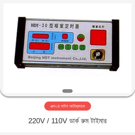
2026
HUATEC
GROUP
CORPORATION.
All
Rights
Reserved.
বাড়ি
পণ্য
আমাদের
সম্পর্কে
কারখানা
এক্স-রে ফাটল আবিষ্কারক
ভ্রমণ
220V / 110V ডার্ক রুম টাইমার
মান