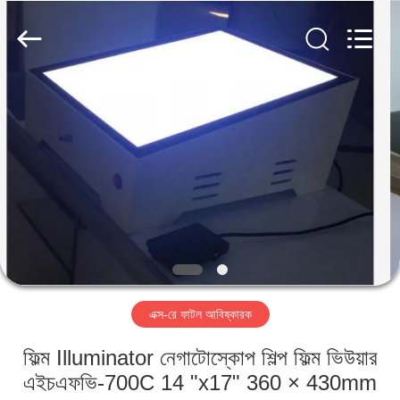
2026
HUATEC
GROUP
CORPORATION.
All
Rights
Reserved.
বাড়ি
পণ্য
আমাদের
সম্পর্কে
কারখানা
এক্স-রে ফাটল আবিষ্কারক
ভ্রমণ
ফিল্ম Illuminator নেগাটোস্কোপ শিল্প ফিল্ম ভিউয়ার
মান
এইচএফভি-700C 14 "x17" 360 × 430mm