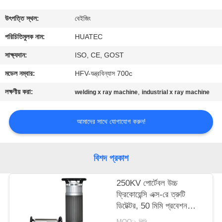
নিয়ন্ত্রণ
উৎপত্তি স্থল:
বেইজিং
যোগাযোগ
পরিচিতিমুলক নাম:
HUATEC
করুন
সাক্ষ্যদান:
ISO, CE, GOST
মডেল নম্বার:
HFV-যন্ত্রবিন্যাস 700c
উদ্ধৃতির
লক্ষণীয় করা:
,
welding x ray machine
industrial x ray machine
জন্য
আবেদন
আমাদের সাথে যোগাযোগ করুন!
সাইট
বিশদ প্রকাশ
ম্যাপ
250KV পোর্টেবল উচ্চ
ফ্রিকোয়েন্সি এক্স-রে ত্রুটি
PRIVACY
ডিটেক্টর, 50 মিমি প্রবেশন
POLICY
ক্ষমতা সহ
MOQ:১ পিসি