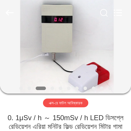
2026
HUATEC
GROUP
CORPORATION.
All
Rights
Reserved.
বাড়ি
পণ্য
আমাদের
সম্পর্কে
কারখানা
এক্স-রে ফাটল আবিষ্কারক
ভ্রমণ
0. 1μSv / h ～ 150mSv / h LED ডিসপ্লে
মান
রেডিয়েশন এরিয়া মনিটর ফিল্ড রেডিয়েশন মিটার গামা