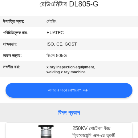
নিয়ন্ত্রণ
রেডিওমিটার DL805-G
উৎপত্তি স্থল:
বেইজিং
যোগাযোগ
করুন
পরিচিতিমুলক নাম:
HUATEC
সাক্ষ্যদান:
ISO, CE, GOST
উদ্ধৃতির
মডেল নম্বার:
ডিএল-805G
জন্য
লক্ষণীয় করা:
,
x ray inspection equipment
welding x ray machine
আবেদন
আমাদের সাথে যোগাযোগ করুন!
সাইট
ম্যাপ
বিশদ প্রকাশ
PRIVACY
250KV পোর্টেবল উচ্চ
POLICY
ফ্রিকোয়েন্সি এক্স-রে ত্রুটি