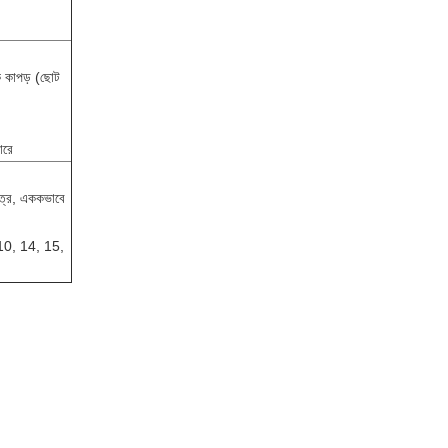
ক কাপড় (ছোট
ারে
পাত্র, এককভাবে
 10, 14, 15,