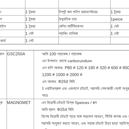
িং
1 টুকরা
ইনপুট জল পাইপ অ্যাডাপ্টারের
1 টুকরা
ইপ
1 টুকরা
বৈদ্যুতিক তার
1peice
পাইপ
1 টুকরা
মেশিন সার্টিফিকেশন
1 সেট
1 সেট
প্যাকিং তালিকা
1 সেট
 কার্ড
1 সেট
কাল
GSC250A
আমি 100 প্যাকেজ / প্যাকেজ
এল উপাদান: কালো carborundum
এল বালি আকার: P80 # 120 # 180 # 320 # 600 # 80
1200 # 1500 # 2000 #
এল আকার: Φ250 মিমি
ঠ ওয়াটারপ্রুফ এবং একপাশে চটচটে, সরাসরি পেষণকারী প্লেট সংযু
পারে
্ক
MAGNOMET
এল বিরোধী-চটচটে ডিস্ক 5peices / বক্স
আমি ব্যাস: Φ254 মিমি
বিশেষ বিরোধী চটচটে স্তর সঙ্গে সারফেস আবরণ, স্টিকি কাগজ এবং 
সরাসরি সংযুক্ত করতে পারেন, এবং সহজে চটচটে চিহ্ন ছাড়া প্রতিস