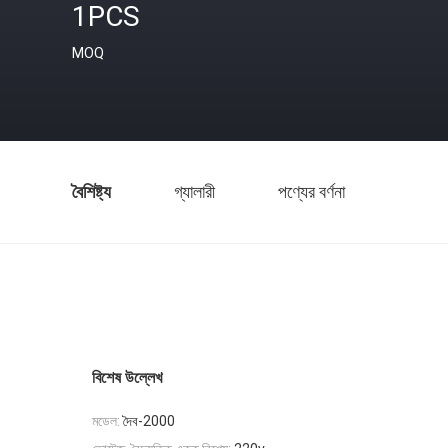
1PCS
MOQ
বৈশিষ্ট্য
গ্যালারী
পণ্যের বর্ণনা
বিশেষ উল্লেখ
মডেল:
দৈব-2000