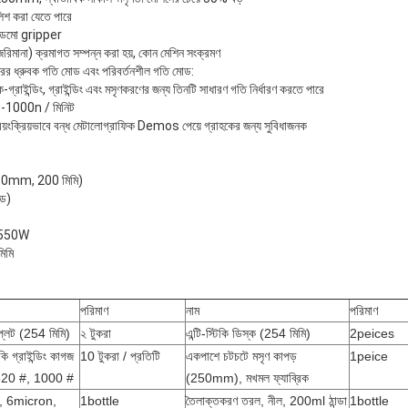
িশ করা যেতে পারে
োন ডেমো gripper
ং জরিমানা) ক্রমাগত সম্পন্ন করা হয়, কোন মেশিন সংক্রমণ
ন স্তরের ধ্রুবক গতি মোড এবং পরিবর্তনশীল গতি মোড:
-গ্রাইন্ডিং, গ্রাইন্ডিং এবং মসৃণকরণের জন্য তিনটি সাধারণ গতি নির্ধারণ করতে পারে
60-1000n / মিনিট
, স্বয়ংক্রিয়ভাবে বন্ধ মেটালোগ্রাফিক Demos পেয়ে গ্রাহকের জন্য সুবিধাজনক
ক 230mm, 200 মিমি)
জড)
, 550W
িমি
পরিমাণ
নাম
পরিমাণ
্লেট (254 মিমি)
২ টুকরা
এন্টি-স্টিকি ডিস্ক (254 মিমি)
2peices
ি গ্রাইন্ডিং কাগজ
10 টুকরা / প্রতিটি
একপাশে চটচটে মসৃণ কাপড়
1peice
 320 #, 1000 #
(250mm), মখমল ফ্যাব্রিক
রল, 6micron,
1bottle
তৈলাক্তকরণ তরল, নীল, 200ml ঠান্ডা
1bottle