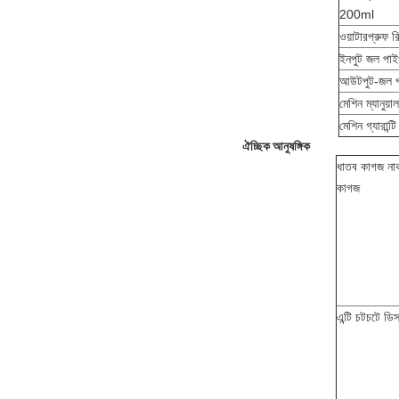
200ml
ওয়াটারপ্রুফ র
ইনপুট জল পা
আউটপুট-জল 
মেশিন ম্যানুয়াল
মেশিন গ্যারান্টি
ঐচ্ছিক আনুষঙ্গিক
ধাতব কাগজ না
কাগজ
এন্টি চটচটে ডিস