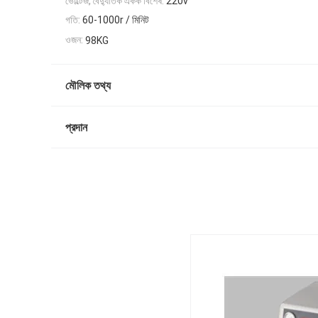
ভোল্টেজ, বৈদ্যুতিক একক বিশেষ:
220v
গতি:
60-1000r / মিনিট
ওজন:
98KG
মৌলিক তথ্য
প্রদান