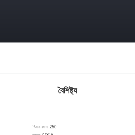
বৈশিষ্ট্য
ডিস্ক ব্যাস:
250