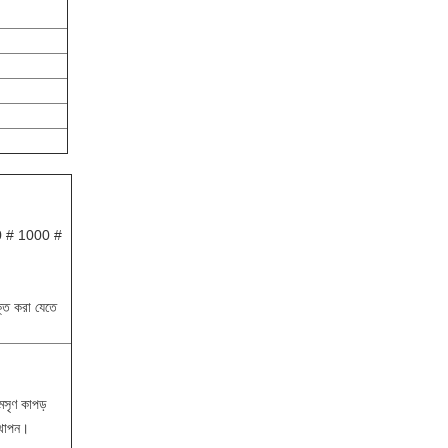
0 # 1000 #
ক্ত করা যেতে
মসৃণ কাপড়
্থাপন।