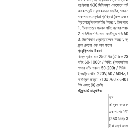
ছয় টুকরা Φ30 মিমি নমুনা একযোগে পাল
একক পয়েন্ট বায়ুসংক্রান্ত হোল্ডিং, ক
নাকাল এবং মসৃণতা প্রক্রিয়া (রুক্ষ এব
ফ্রিকোয়েন্সি কনভার্টার নিয়ন্ত্রণ, তি
1. তিন স্তরের ধ্রুবক গতি: গ্রাহক প্রাক
2. গতিশীল গতি মোড: দ্রবীভূত গতি 
3. উচ্চ বিভাগ প্রোগ্রামেবল নিয়ন্ত্রণ
সুন্দর চেহারা এবং ভাল মানের
প্রযুক্তিগত বিবরণ
ডিস্ক ব্যাস: মান 250 মিমি (ঐচ্ছি
গতি: 60-1000r / মিনিট, (কাস্টমাই
মাথার গতি নাকাল: 50-200r / মিনিট
ইলেক্ট্রোমোটর: 220V, 50 / 60Hz
সামগ্রিক মাত্রা: 710x 760 x 640 ম
নিট ওজন: 98 কেজি
স্ট্যান্ডার্ড আনুষঙ্গিক
নাম
চৌম্বক কাজ প
এক পাশের স্টিক
(250 মিমি)
হীরা মসৃণ ত