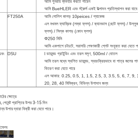
আমি পুনরায় ব্যবহার করতে পারেন
আমি BueHLER এবং স্ট্রুর্স একই উত্পাদন প্রতিস্থাপন করা যাবে
FT250A
আমি পোলিশ কাপড় 10peices / প্যাকেজ
এল মখমল ফ্যাব্রিক (লম্বা ফ্লস) / ক্যানভাস (ছোট ফ্লস) / উল্লু
ফ্লস) / সিল্ক কাপড় (কোন ফ্লস)
Φ250 মিমি
আমি একপাশে চটচটে, সরাসরি পেষণকারী প্লেট সংযুক্ত করা যেতে প
এবং
DSU
l ডায়মন্ড গ্রাইন্ডিং এবং তরল মসৃণ, 500ml / বোতল
আমি তরল মধ্যে স্থগিত ডায়মন্ড, স্বয়ংক্রিয়ভাবে বা পাত্র জলের 
বিতরণ করা যেতে পারে
এল আকার: 0.25, 0.5, 1, 1.5, 2.5, 3, 3.5, 5, 6, 7, 9,
20, 28, 40 মিমিক্রন, বিভিন্ন উপাদান জন্য
কাঠের ক্ষেত্রে
ে, পেমেন্ট প্রাপ্তির উপর 3-15 দিন
যান্য উপায় দ্বারা বিক্রী করা যেতে পারে।
াইফেলং