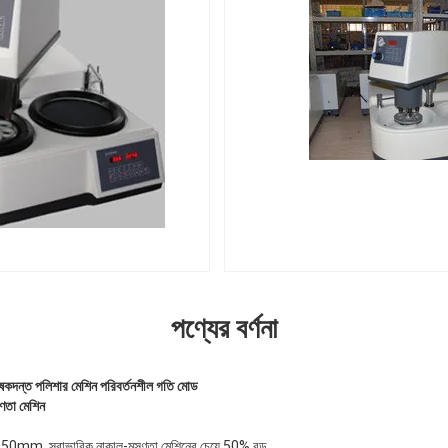
পণ্যের বর্ণনা
পেষকদন্ত পলিশার মেশিন পরিবর্তনশীল গতি মোড
ৃণতা মেশিন
াত্রা 250mm, স্বাভাবিক নাকাল-মসৃণতা মেশিনের চেয়ে 50% বড়