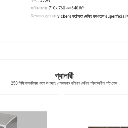
ক্ষমতা:
550W
সার্বিক মাত্রা:
710x 760 এক্স 640 মিমি
,
বিশেষভাবে তুলে ধরা:
vickers কঠোরতা মেশিন
রকওয়েল superficial ক
গ্যালারী
250 মিমি স্বয়ংক্রিয় ধাতব উপাদান, পেষকদন্ত পলিশার মেশিন পরিবর্তনশীল গতি মোড