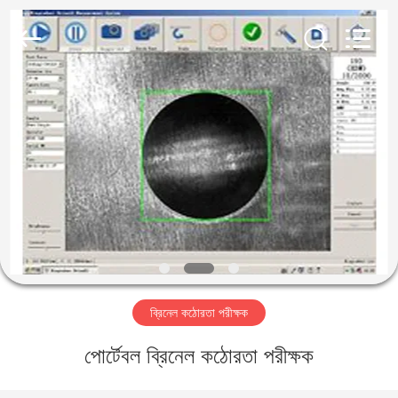
2026
HUATEC
GROUP
CORPORATION.
All
Rights
Reserved.
বাড়ি
পণ্য
আমাদের
সম্পর্কে
কারখানা
ব্রিনেল কঠোরতা পরীক্ষক
ভ্রমণ
পোর্টেবল ব্রিনেল কঠোরতা পরীক্ষক
মান