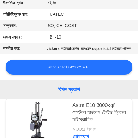
নিয়ন্ত্রণ
উৎপত্তি স্থল:
বেইজিং
পরিচিতিমুলক নাম:
HUATEC
যোগাযোগ
সাক্ষ্যদান:
ISO, CE, GOST
করুন
মডেল নম্বার:
HBI -10
লক্ষণীয় করা:
,
vickers কঠোরতা মেশিন
রকওয়েল superficial কঠোরতা পরীক্ষক
উদ্ধৃতির
জন্য
আমাদের সাথে যোগাযোগ করুন!
আবেদন
বিশদ প্রকাশ
সাইট
ম্যাপ
Astm E10 3000kgf
পোর্টেবল হার্ডনেস টেস্টার ব্রিনেল
হাইড্রোলিক
PRIVACY
MOQ:1 পিসিএস
POLICY
যোগাযোগ