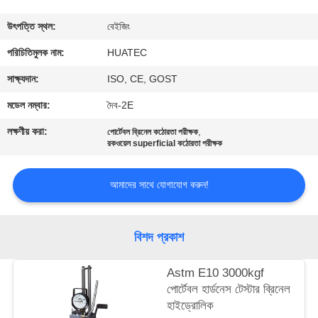
নিয়ন্ত্রণ
উৎপত্তি স্থল:
বেইজিং
যোগাযোগ
পরিচিতিমুলক নাম:
HUATEC
করুন
সাক্ষ্যদান:
ISO, CE, GOST
মডেল নম্বার:
দৈব-2E
উদ্ধৃতির
লক্ষণীয় করা:
,
পোর্টেবল ব্রিনেল কঠোরতা পরীক্ষক
জন্য
রকওয়েল superficial কঠোরতা পরীক্ষক
আবেদন
আমাদের সাথে যোগাযোগ করুন!
সাইট
বিশদ প্রকাশ
ম্যাপ
Astm E10 3000kgf
PRIVACY
পোর্টেবল হার্ডনেস টেস্টার ব্রিনেল
হাইড্রোলিক
POLICY