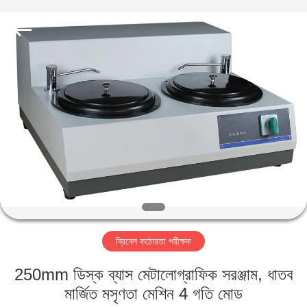
2026
HUATEC
GROUP
CORPORATION.
All
Rights
Reserved.
বাড়ি
পণ্য
আমাদের
সম্পর্কে
কারখানা
ব্রিনেল কঠোরতা পরীক্ষক
ভ্রমণ
250mm ডিস্ক ব্যাস মেটালোগ্রাফিক সরঞ্জাম, ধাতব
মান
মার্জিত মসৃণতা মেশিন 4 গতি মোড