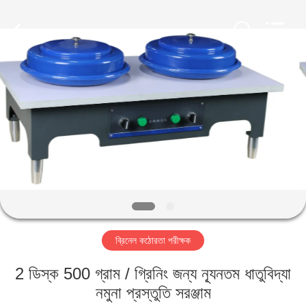
2026
HUATEC
GROUP
CORPORATION.
All
Rights
Reserved.
বাড়ি
পণ্য
আমাদের
সম্পর্কে
কারখানা
ব্রিনেল কঠোরতা পরীক্ষক
ভ্রমণ
2 ডিস্ক 500 গ্রাম / গ্রিনিং জন্য ন্যূনতম ধাতুবিদ্যা
মান
নমুনা প্রস্তুতি সরঞ্জাম