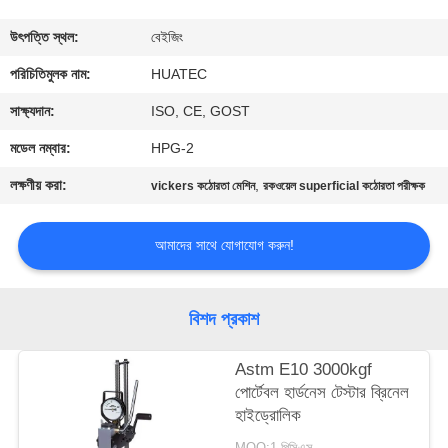
নিয়ন্ত্রণ
উৎপত্তি স্থল:
বেইজিং
যোগাযোগ
পরিচিতিমুলক নাম:
HUATEC
করুন
সাক্ষ্যদান:
ISO, CE, GOST
মডেল নম্বার:
HPG-2
উদ্ধৃতির
লক্ষণীয় করা:
,
vickers কঠোরতা মেশিন
রকওয়েল superficial কঠোরতা পরীক্ষক
জন্য
আবেদন
আমাদের সাথে যোগাযোগ করুন!
সাইট
বিশদ প্রকাশ
ম্যাপ
Astm E10 3000kgf
পোর্টেবল হার্ডনেস টেস্টার ব্রিনেল
PRIVACY
হাইড্রোলিক
POLICY
MOQ:1 পিসিএস