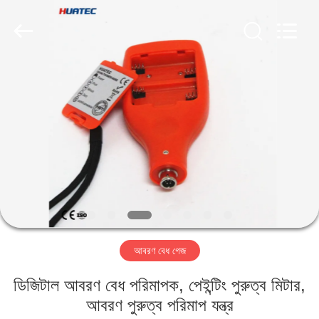
2026
HUATEC
GROUP
CORPORATION.
All
Rights
Reserved.
বাড়ি
পণ্য
আমাদের
সম্পর্কে
কারখানা
আবরণ বেধ গেজ
ভ্রমণ
ডিজিটাল আবরণ বেধ পরিমাপক, পেইন্টিং পুরুত্ব মিটার,
মান
আবরণ পুরুত্ব পরিমাপ যন্ত্র