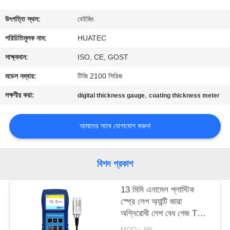
নিয়ন্ত্রণ
উৎপত্তি স্থল:
বেইজিং
যোগাযোগ
পরিচিতিমুলক নাম:
HUATEC
করুন
সাক্ষ্যদান:
ISO, CE, GOST
মডেল নম্বার:
টিজি 2100 সিরিজ
উদ্ধৃতির
লক্ষণীয় করা:
,
digital thickness gauge
coating thickness meter
জন্য
আবেদন
আমাদের সাথে যোগাযোগ করুন!
সাইট
বিশদ প্রকাশ
ম্যাপ
13 মিমি এনামেল প্লাস্টিক
স্প্রে লেপ অ্যান্টি জারা
PRIVACY
অগ্নিরোধী লেপ বেধ গেজ TG-
POLICY
6008
MOQ:১ পিসি