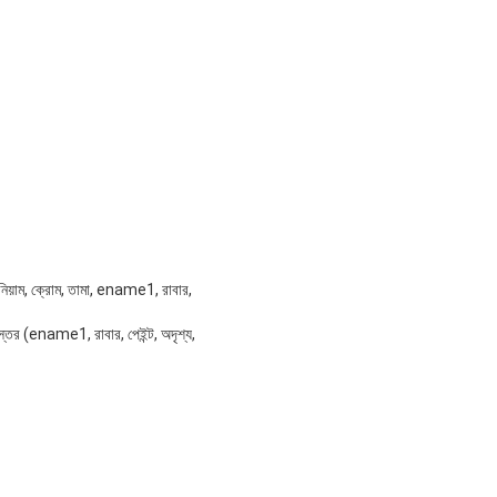
নিয়াম, ক্রোম, তামা, ename1, রাবার,
তর (ename1, রাবার, পেইন্ট, অদৃশ্য,