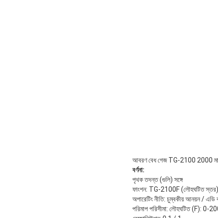
আবরণ বেধ গেজ TG-2100 2000 মাইক্রন
বর্ণনা:
পৃথক তদন্ত (গুলি) সঙ্গে
ফাংশন: TG-2100F (লৌহঘটিত স্তর)
অপারেটিং নীতি: চুম্বকীয় আনয়ন / এডি
পরিমাপ পরিসীমা: লৌহঘটিত (F): 