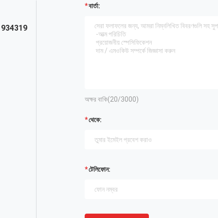
বার্তা:
1934319
অক্ষর বাকি(
20
/3000)
থেকে:
টেলিফোন: