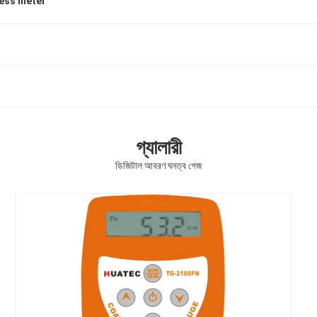
ness meter
গ্যালারী
ডিজিটাল আবরণ ঘনত্ব গেজ