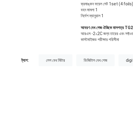
ক্রমাঙ্কন ফয়েল সেট 1set (4 foils
বহন মামলা 1
নির্দেশ ম্যানুয়াল 1
আবরণ বেধ গেজ ঐচ্ছিক মালপত্র T
আরএস -2২2C জন্য তারের এবং সফ্টওয়
কাস্টমাইজড পরীক্ষার পরিসীমা
ট্যাগ:
লেপ বেধ মিটার
ডিজিটাল বেধ গেজ
dig