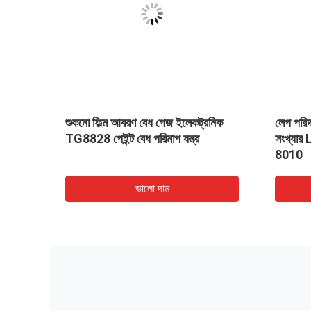
ি আবরণ
শুকনো ফিল্ম আবরণ বেধ গেজ ইলেকট্রনিক
লেপ পরিদর
নেস
TG8828 পেইন্ট বেধ পরিমাপ যন্ত্র
সংখ্যার
8010
ভালো দাম