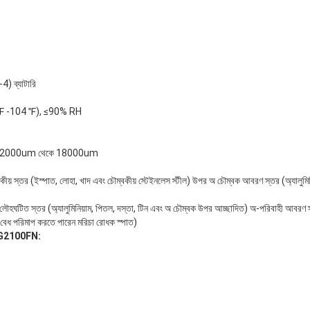
) ব্যাটারি
32 ℉ -104 ℉), ≤90% RH
সীমা 0-2000um থেকে 18000um
য় স্তর (ইস্পাত, লোহা, খাদ এবং চৌম্বকীয় স্টেইনলেস স্টীল) উপর অ চৌম্বক আবরণ স্তর (অ্যালুমি
িত স্তর (অ্যালুমিনিয়াম, পিতল, দস্তা, টিন এবং অ চৌম্বক উপর আচ্ছাদিত) অ-পরিবাহী আবরণ স্
) বেধ পরিমাপ করতে পারেন মরিচা রোধক স্পাত)
রি TG2100FN: