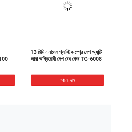
13 মিমি এনামেল প্লাস্টিক স্প্রে লেপ অ্যান্টি
টিজি -
2100
জারা অগ্নিরোধী লেপ বেধ গেজ TG-6008
স্বয়ংক
ভালো দাম