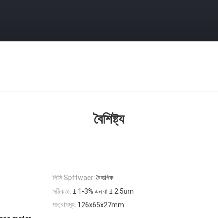
বৈশিষ্ট্য
পিসি Spftwaer:
বৈকল্পিক
সঠিকতা:
± 1-3% এন বা ± 2.5um
মাত্রাসমূহ:
126x65x27mm