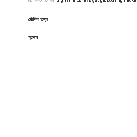
,
বিশেষভাবে তুলে ধরা:
digital thickness gauge
coating thick
মৌলিক তথ্য
প্রদান