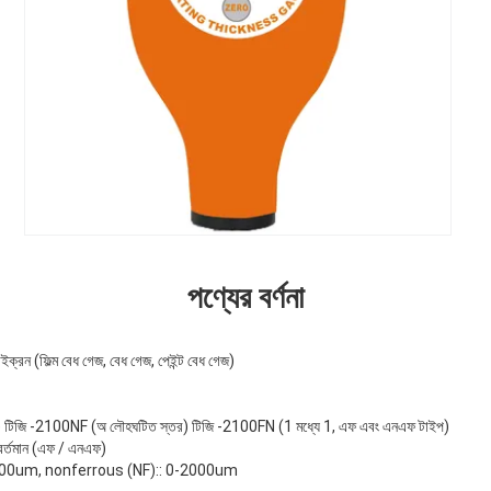
পণ্যের বর্ণনা
 (ফিল্ম বেধ গেজ, বেধ গেজ, পেইন্ট বেধ গেজ)
 টিজি -2100NF (অ লৌহঘটিত স্তর) টিজি -2100FN (1 মধ্যে 1, এফ এবং এনএফ টাইপ)
 বর্তমান (এফ / এনএফ)
0-2000um, nonferrous (NF):: 0-2000um