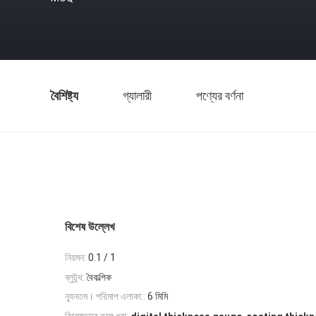
বৈশিষ্ট্য
গ্যালারী
পণ্যের বর্ণনা
বিশেষ উল্লেখ
নিয়মন:
0.1 / 1
ব্লুটুথ:
বৈকল্পিক
ন্যূনতম। পরিমাপ এলাকা::
6 মিমি