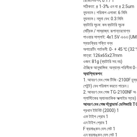
রেজোলিউশন; 0.1 / 1
সঠিকতা: ± 1-3% এন বা ± 2.5um
ন্যূনতম। পরিমাপ এলাকা: 6 মিমি
ন্যূনতম। নমুনা বেধ: 0.3 মিমি
ব্যাটারি সূচক: কম ব্যাটারি সূচক
মেট্রিক / সাম্রাজ্য: রূপান্তরযোগ্য
পাওয়ার সাপ্লাই: 4x1.5V এএএ (UM-4
স্বয়ংক্রিয় শক্তি বন্ধ
অপারেটিং শর্তাবলী: 0- + 45 ℃ (
মাত্রা: 126x65x27mm
ওজন: 81g (ব্যাটারি সহ নয়)
ঐচ্ছিক আনুষাঙ্গিক: অন্যান্য পরি
অ্যাপ্লিকেশন:
1. আবরণ বেধ গেজ টিজি -2100F চুম্বকী
পেইন্ট) বেধ পরিমাপ করতে পারেন।
2. আবরণ বেধ গেজ TG-2100NF অ লৌহঘট
প্লাস্টিকের অ্যানডাকিক অক্সাইড স্তর
আবরণ বেধ গেজ স্ট্যান্ডার্ড ডেলিভা
প্রধান ইউনিট (2000) 1
এফ টাইপ প্রোব 1
এন টাইপ প্রোব 1
F ক্রমাঙ্কন বেস সেট 1
এন ক্রমাঙ্কন বেস সেট 1