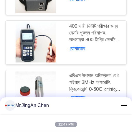
১২০মিমি
400 ভারী ডিউটি পরীক্ষার জন্য
মেমরি পুরুত্ব পরিমাপক,
তাপমাত্রা 800 ডিগ্রি সেলসিয়াস
পর্যন্ত
যোগাযোগ
এবিএস উপাদান অতিস্বনক বেধ
পরিমাপ 3MHz অপারেটিং
ফ্রিকোয়েন্সি 0-50C তাপমাত্রা
পরিসীমা সঠিক বেধ রিডিং জন্য
যোগাযোগ
Mr.JingAn Chen
11:47 PM
সব