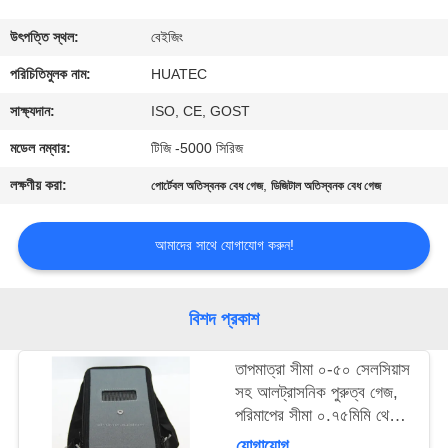
নিয়ন্ত্রণ
উৎপত্তি স্থল:
বেইজিং
যোগাযোগ
পরিচিতিমুলক নাম:
HUATEC
করুন
সাক্ষ্যদান:
ISO, CE, GOST
মডেল নম্বার:
টিজি -5000 সিরিজ
উদ্ধৃতির
লক্ষণীয় করা:
,
পোর্টেবল অতিস্বনক বেধ গেজ
ডিজিটাল অতিস্বনক বেধ গেজ
জন্য
আবেদন
আমাদের সাথে যোগাযোগ করুন!
সাইট
বিশদ প্রকাশ
ম্যাপ
তাপমাত্রা সীমা ০-৫০ সেলসিয়াস
সহ আলট্রাসনিক পুরুত্ব গেজ,
PRIVACY
পরিমাপের সীমা ০.৭৫মিমি থেকে
POLICY
৩০০মিমি এবং পরীক্ষার গভীরতা
যোগাযোগ