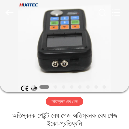
2026
HUATEC
GROUP
CORPORATION.
All
Rights
Reserved.
বাড়ি
পণ্য
আমাদের
সম্পর্কে
কারখানা
অতিস্বনক বেধ গেজ
ভ্রমণ
অতিস্বনক পেইন্ট বেধ গেজ অতিস্বনক বেধ গেজ
মান
ইকো-প্রতিধ্বনি