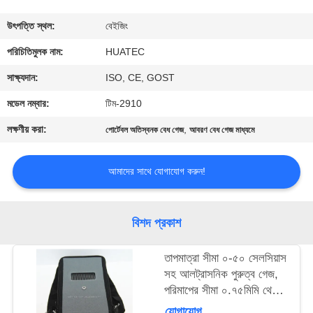
নিয়ন্ত্রণ
উৎপত্তি স্থল:
বেইজিং
যোগাযোগ
পরিচিতিমুলক নাম:
HUATEC
করুন
সাক্ষ্যদান:
ISO, CE, GOST
মডেল নম্বার:
টিম-2910
উদ্ধৃতির
লক্ষণীয় করা:
,
পোর্টেবল অতিস্বনক বেধ গেজ
আবরণ বেধ গেজ মাধ্যমে
জন্য
আবেদন
আমাদের সাথে যোগাযোগ করুন!
সাইট
বিশদ প্রকাশ
ম্যাপ
তাপমাত্রা সীমা ০-৫০ সেলসিয়াস
সহ আলট্রাসনিক পুরুত্ব গেজ,
PRIVACY
পরিমাপের সীমা ০.৭৫মিমি থেকে
POLICY
৩০০মিমি এবং পরীক্ষার গভীরতা
যোগাযোগ