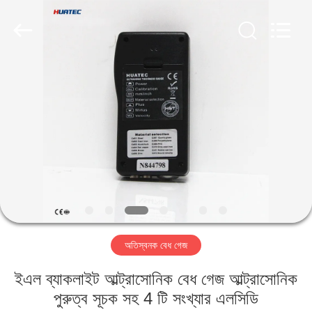
2026
HUATEC
GROUP
CORPORATION.
All
Rights
Reserved.
বাড়ি
পণ্য
আমাদের
সম্পর্কে
কারখানা
অতিস্বনক বেধ গেজ
ভ্রমণ
ইএল ব্যাকলাইট আল্ট্রাসোনিক বেধ গেজ আল্ট্রাসোনিক
মান
পুরুত্ব সূচক সহ 4 টি সংখ্যার এলসিডি