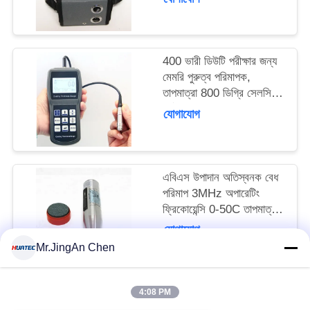
১২০মিমি
400 ভারী ডিউটি পরীক্ষার জন্য
মেমরি পুরুত্ব পরিমাপক,
তাপমাত্রা 800 ডিগ্রি সেলসিয়াস
পর্যন্ত
যোগাযোগ
এবিএস উপাদান অতিস্বনক বেধ
পরিমাপ 3MHz অপারেটিং
ফ্রিকোয়েন্সি 0-50C তাপমাত্রা
পরিসীমা সঠিক বেধ রিডিং জন্য
যোগাযোগ
Mr.JingAn Chen
4:08 PM
সব