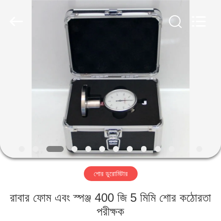
2026
HUATEC
GROUP
CORPORATION.
All
Rights
Reserved.
বাড়ি
পণ্য
আমাদের
সম্পর্কে
কারখানা
শোর ডুরোমিটার
ভ্রমণ
রাবার ফোম এবং স্পঞ্জ 400 জি 5 মিমি শোর কঠোরতা
মান
পরীক্ষক