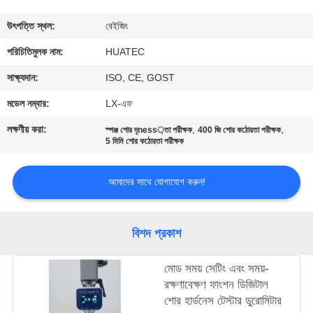
নিয়ন্ত্রণ
উৎপত্তি স্থল:
বেইজিং
যোগাযোগ
পরিচিতিমুলক নাম:
HUATEC
করুন
সাক্ষ্যদান:
ISO, CE, GOST
মডেল নম্বার:
LX-এফ
উদ্ধৃতির
লক্ষণীয় করা:
,
,
স্পঞ্জ শোর দৃness়তা পরীক্ষক
400 জি শোর কঠোরতা পরীক্ষক
জন্য
5 মিমি শোর কঠোরতা পরীক্ষক
আবেদন
আমাদের সাথে যোগাযোগ করুন!
সাইট
বিশদ প্রকাশ
ম্যাপ
মোড সময় সেটিং এবং সময়-
PRIVACY
রক্ষণাবেক্ষণ ফাংশন ডিজিটাল
শোর হার্ডনেস টেস্টার ডুরোমিটার
POLICY