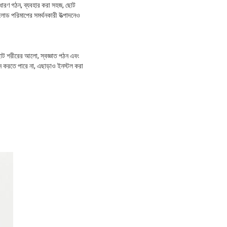
ধারণ গঠন, ব্যবহার করা সহজ, ছোট
লোড পরিমাপের সমর্থনকারী উত্পাদনেও
োট শরীরের আলো, স্বজ্ঞাত পঠন এবং
হন করতে পারে না, এছাড়াও ইনস্টল করা