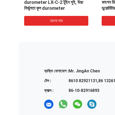
ীক্ষক
durometer LX-C-2 টুইন সুই, উচ্চ
ফাংশন ডি
নির্ভুলতা কূল durometer
ডুরোমিটা
ভালো দাম
ব্যক্তি যোগাযোগ :
Mr. JingAn Chen
টেল :
8610 82921131,86 1326
ফ্যাক্স :
86-10-82916893