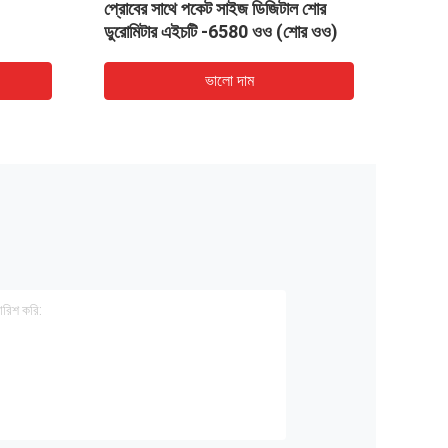
প্রোবের সাথে পকেট সাইজ ডিজিটাল শোর
গেজ শো
ডুরোমিটার এইচটি -6580 ওও (শোর ওও)
ভালো দাম