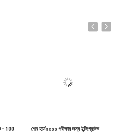
 0 - 100
শোর হার্ডness পরীক্ষার জন্য ইন্টিগ্রেটেড
পোর্টে