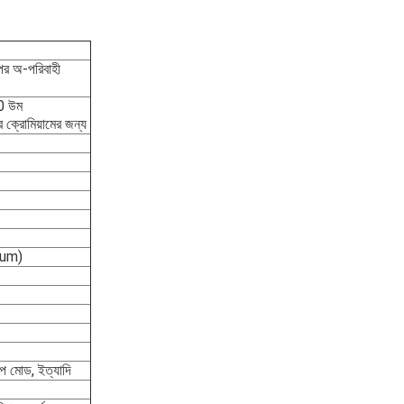
উপর অ-পরিবাহী
0 উম
ক্রোমিয়ামের জন্য
 um)
মাপ মোড, ইত্যাদি