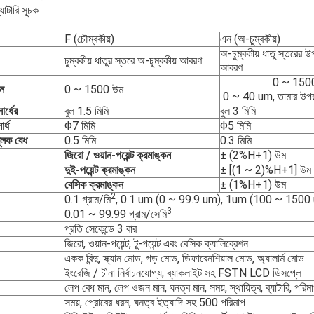
্যাটারি সূচক
F (চৌম্বকীয়)
এন (অ-চুম্বকীয়)
অ-চুম্বকীয় ধাতু স্তরের 
চুম্বকীয় ধাতুর স্তরে অ-চুম্বকীয় আবরণ
আবরণ
0 ~ 150
ুন
0 ~ 1500 উম
0 ~ 40 um, তামার উপর 
ার্ধের
বুল 1.5 মিমি
বুল 3 মিমি
র্ধ
Φ7 মিমি
Φ5 মিমি
ূলক বেধ
0.5 মিমি
0.3 মিমি
জিরো / ওয়ান-পয়েন্ট ক্রমাঙ্কন
± (2%H+1) উম
দুই-পয়েন্ট ক্রমাঙ্কন
± [(1 ~ 2)%H+1] উম
বেসিক ক্রমাঙ্কন
± (1%H+1) উম
2
0.1 গ্রাম/মি
, 0.1 um (0 ~ 99.9 um), 1um (100 ~ 1500
3
0.01 ~ 99.99 গ্রাম/সেমি
প্রতি সেকেন্ডে 3 বার
জিরো, ওয়ান-পয়েন্ট, টু-পয়েন্ট এবং বেসিক ক্যালিব্রেশন
একক বিন্দু, স্ক্যান মোড, গড় মোড, ডিফারেনশিয়াল মোড, অ্যালার্ম মোড
ইংরেজি / চীনা নির্বাচনযোগ্য, ব্যাকলাইট সহ FSTN LCD ডিসপ্লে
লেপ বেধ মান, লেপ ওজন মান, ঘনত্ব মান, সময়, স্থায়িত্ব, ব্যাটারি, পরি
সময়, প্রোবের ধরন, ঘনত্ব ইত্যাদি সহ 500 পরিমাপ