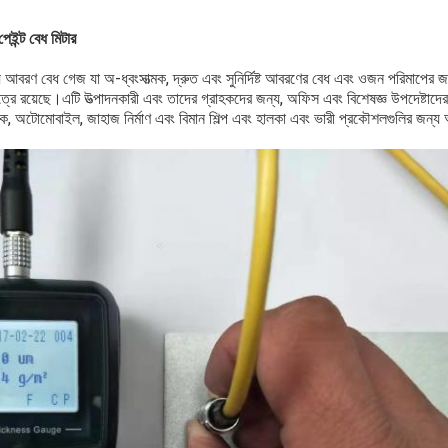
ইন্ট বেধ মিটার
রণ বেধ গেজ যা অ-ধ্বংসাত্মক, দ্রুত এবং সুনির্দিষ্ট আবরণের বেধ এবং ওজন পরিমাপের জ
ষেত্রে রয়েছে।এটি উত্পাদনকারী এবং তাদের গ্রাহকদের জন্য, অফিস এবং বিশেষজ্ঞ উপদেষ্টাদে
য়নিক, অটোমোবাইল, জাহাজ নির্মাণ এবং বিমান শিল্প এবং হালকা এবং ভারী প্রকৌশলগুলির জন্য