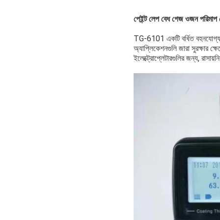
পেইন্ট লেপ বেধ গেজ ওজন পরিমাপ পে
TG-6101 একটি বর্ধিত বহনযোগ্য আব
অ্যাপ্লিকেশনগুলি জারা সুরক্ষার ক্
ইলেক্ট্রোপ্লেটারগুলির জন্য, রাসা