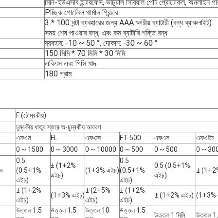
মিনি-ইউএসবি ইন্টারফেস, ভার্চুয়াল সিরিয়াল পোর্ট প্রোটোকল, অনলাইন প
Pচ্ছিক পোর্টেবল থার্মাল প্রিন্টার
3 * 100 ঘন্টা ব্যবহারের জন্য AAA ক্ষারীয় ব্যাটারী (বন্ধ ব্যাকলাইট)
সময় শেষ পাওয়ার বন্ধ, এবং কম ব্যাটারি শক্তি বন্ধ
ব্যবহার: -10 ~ 50 °, দোকান: -30 ~ 60 °
150 মিমি * 70 মিমি * 30 মিমি
এবিএস এবং পিসি খাদ
180 গ্রাম
F (চৌম্বকীয়)
চুম্বকীয় ধাতুর স্তরে অ-চুম্বকীয় আবরণ
এফএম
FL
এফএক্স
FT-500
এফএস
এফএইচ
0 ~ 1500
0 ~ 3000
0 ~ 10000
0 ~ 500
0 ~ 500
0 ~ 30
0.5
0.5
± (1+2%
0.5 (0.5+1%
ন
(0.5+1%
(1+3% এইচ)
(0.5+1%
± (1+2
এইচ)
এইচ)
এইচ)
এইচ)
± (1+2%
± (2+5%
± (1+2%
(1+3% এইচ)
± (1+2% এইচ)
(1+3% 
এইচ)
এইচ)
এইচ)
উত্তল 1.5
উত্তল 1.5
উত্তল 10
উত্তল 1.5
উত্তল 1 মিমি
উত্তল 1.