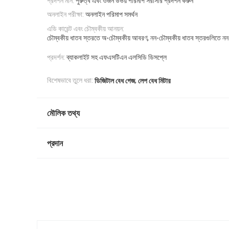
প্রদর্শন মান:
পুরুত্ব এবং ওজন উভয় পরিমাপ সরাসরি প্রদর্শন করুন
অনলাইন পরীক্ষা:
অনলাইন পরিমাপ সমর্থন
এডি কারেন্ট এবং চৌম্বকীয় আনয়ন:
চৌম্বকীয় ধাতব স্তরতে অ-চৌম্বকীয় আবরণ, নন-চৌম্বকীয় ধাতব স্তরগুলিতে ন
প্রদর্শন:
ব্যাকলাইট সহ এফএসটিএন এলসিডি ডিসপ্লে
,
বিশেষভাবে তুলে ধরা:
ডিজিটাল বেধ গেজ
লেপ বেধ মিটার
মৌলিক তথ্য
প্রদান