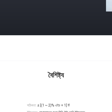
বৈশিষ্ট্য
সঠিকতা:
± [(1 ~ 2)% এইচ + 1] উঁ