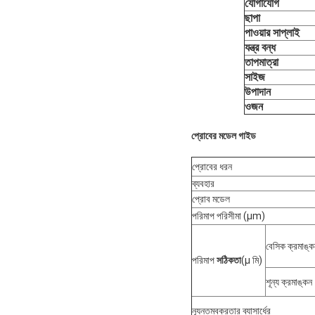
যোগাযোগ
ছাপা
পাওয়ার সাপ্লাই
যন্ত্র বন্ধ
তাপমাত্রা
সাইজ
উপাদান
ওজন
প্রোবের মডেল গাইড
প্রোবের ধরন
ব্যবহার
প্রোব মডেল
পরিমাপ পরিসীমা (μm)
বেসিক ক্রমাঙ্ক
পরিমাপ
সঠিকতা
(μ মি)
শূন্য ক্রমাঙ্কন
ন্যূনতমবক্রতার ব্যাসার্ধের