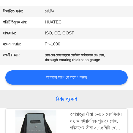
নিয়ন্ত্রণ
উৎপত্তি স্থল:
বেইজিং
যোগাযোগ
পরিচিতিমুলক নাম:
HUATEC
করুন
সাক্ষ্যদান:
ISO, CE, GOST
মডেল নম্বার:
টিম-1000
উদ্ধৃতির
লক্ষণীয় করা:
,
লেপ বেধ গেজ মাধ্যমে পোর্টেবল অতিস্বনক বেধ গেজ
জন্য
through coating thickness gauge
আবেদন
আমাদের সাথে যোগাযোগ করুন!
সাইট
বিশদ প্রকাশ
ম্যাপ
তাপমাত্রা সীমা ০-৫০ সেলসিয়াস
PRIVACY
সহ আলট্রাসনিক পুরুত্ব গেজ,
পরিমাপের সীমা ০.৭৫মিমি থেকে
POLICY