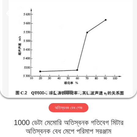
2026
HUATEC
GROUP
CORPORATION.
All
Rights
Reserved.
বাড়ি
পণ্য
আমাদের
সম্পর্কে
কারখানা
অতিস্বনক বেধ গেজ
ভ্রমণ
1000 ডেটা মেমোরি অতিস্বনক গতিবেগ মিটার
মান
অতিস্বনক বেধ মেপে পরিমাপ সরঞ্জাম