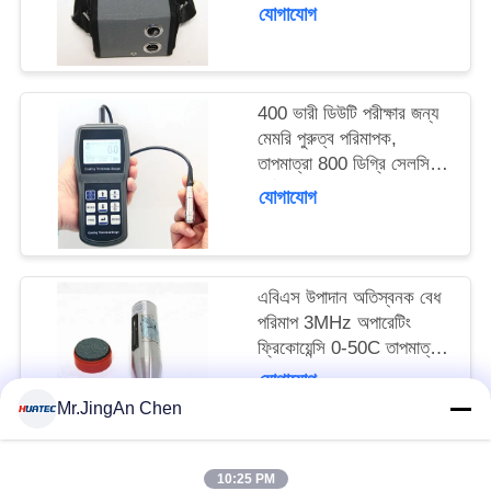
৩০০মিমি এবং পরীক্ষার গভীরতা
যোগাযোগ
১২০মিমি
400 ভারী ডিউটি পরীক্ষার জন্য
মেমরি পুরুত্ব পরিমাপক,
তাপমাত্রা 800 ডিগ্রি সেলসিয়াস
পর্যন্ত
যোগাযোগ
এবিএস উপাদান অতিস্বনক বেধ
পরিমাপ 3MHz অপারেটিং
ফ্রিকোয়েন্সি 0-50C তাপমাত্রা
পরিসীমা সঠিক বেধ রিডিং জন্য
যোগাযোগ
Mr.JingAn Chen
10:25 PM