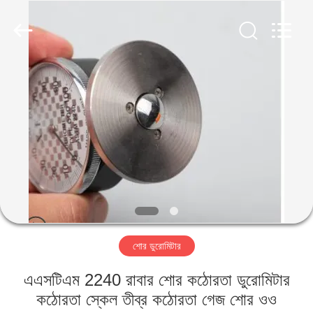
2026
HUATEC
GROUP
CORPORATION.
All
Rights
Reserved.
বাড়ি
পণ্য
আমাদের
সম্পর্কে
কারখানা
শোর ডুরোমিটার
ভ্রমণ
এএসটিএম 2240 রাবার শোর কঠোরতা ডুরোমিটার
মান
কঠোরতা স্কেল তীব্র কঠোরতা গেজ শোর ওও