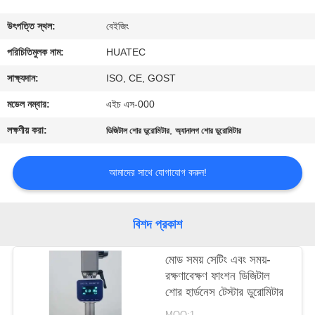
নিয়ন্ত্রণ
উৎপত্তি স্থল:
বেইজিং
যোগাযোগ
পরিচিতিমুলক নাম:
HUATEC
করুন
সাক্ষ্যদান:
ISO, CE, GOST
মডেল নম্বার:
এইচ এস-000
উদ্ধৃতির
লক্ষণীয় করা:
,
ডিজিটাল শোর ডুরোমিটার
অ্যানালগ শোর ডুরোমিটার
জন্য
আবেদন
আমাদের সাথে যোগাযোগ করুন!
সাইট
বিশদ প্রকাশ
ম্যাপ
মোড সময় সেটিং এবং সময়-
রক্ষণাবেক্ষণ ফাংশন ডিজিটাল
PRIVACY
শোর হার্ডনেস টেস্টার ডুরোমিটার
POLICY
MOQ:1