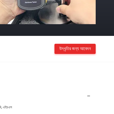
উদ্ধৃতির জন্য আবেদন
ি, এইচএস