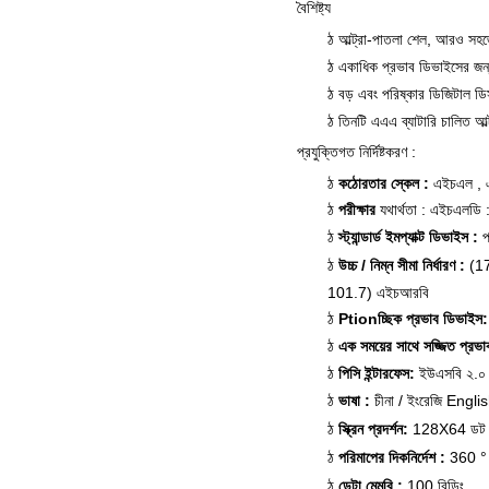
বৈশিষ্ট্য
আল্ট্রা-পাতলা শেল, আরও সহজ
ঠ
একাধিক প্রভাব ডিভাইসের জন্
ঠ
বড় এবং পরিষ্কার ডিজিটাল ডি
ঠ
তিনটি এএএ ব্যাটারি চালিত আল্
ঠ
প্রযুক্তিগত নির্দিষ্টকরণ
:
কঠোরতার স্কেল
:
এইচএল
,
ঠ
পরীক্ষার
যথার্থতা
:
এইচএলডি
ঠ
স্ট্যান্ডার্ড
ইমপ্যাক্ট ডিভাইস
:
প
ঠ
উচ্চ / নিম্ন সীমা নির্ধারণ
:
(1
ঠ
101.7) এইচআরবি
Ptionচ্ছিক
প্রভাব ডিভাইস:
ঠ
এক সময়ের
সাথে সজ্জিত
প্রভা
ঠ
পিসি ইন্টারফেস:
ইউএসবি ২.০
ঠ
ভাষা
:
চীনা / ইংরেজি Engli
ঠ
স্ক্রিন প্রদর্শন:
128X64 ডট ম্য
ঠ
পরিমাপের দিকনির্দেশ
:
360 °
ঠ
ডেটা মেমরি
:
100 রিডিং
ঠ