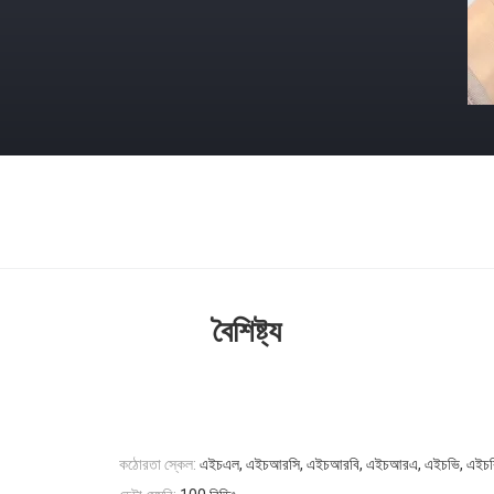
বৈশিষ্ট্য
কঠোরতা স্কেল:
এইচএল, এইচআরসি, এইচআরবি, এইচআরএ, এইচভি, এইচব