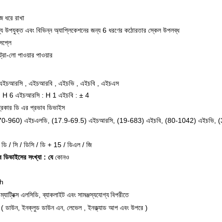
ে ধরে রাখা
য উপযুক্ত এবং বিভিন্ন অ্যাপ্লিকেশনের জন্য 6 ধরণের কঠোরতার স্কেল উপলব্ধ
সপ্লে
ট্রা-লো পাওয়ার পাওয়ার
এইচআরসি
,
এইচআরবি
,
এইচভি
,
এইচবি
,
এইচএস
:
H
6 এইচআরসি
:
H
1 এইচবি
:
± 4
্রকার ডি এর প্রভাব ডিভাইস
70-960) এইচএলডি, (17.9-69.5) এইচআরসি, (19-683) এইচবি, (80-1042) এইচভি, (
ডি / সি / ডিসি / ডি + 15 / ডিএল / জি
ব ডিভাইসের সংখ্যা
: যে
কোনও
sh
াট্রিক্স এলসিডি,
ব্যাকলাইট
এবং
সামঞ্জস্যযোগ্য
বিপরীতে
(
ডাউন,
ইনক্লুড
ডাউন
এন,
লেভেল
, ইনক্ল্যাড আপ এবং উপরে
)