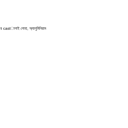
 castালাই লোহা, অ্যালুমিনিয়াম