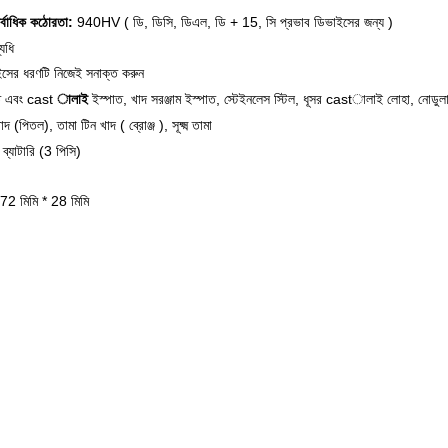
র্বাধিক
কঠোরতা:
940HV
(
ডি, ডিসি, ডিএল, ডি + 15, সি প্রভাব ডিভাইসের জন্য
)
্যধি
ইসের ধরণটি নিজেই সনাক্ত করুন
ত এবং cast
ালাই
ইস্পাত,
খাদ সরঞ্জাম ইস্পাত,
স্টেইনলেস স্টিল,
ধূসর castালাই লোহা, নোডুলার
াদ (পিতল), তামা টিন খাদ (
ব্রোঞ্জ
),
সূক্ষ্ম তামা
্যাটারি (3 পিসি)
72 মিমি * 28 মিমি