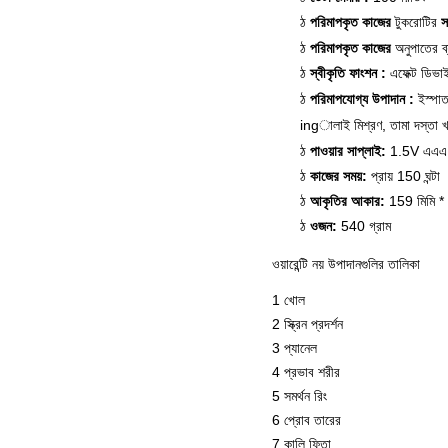
পরিমাপকৃত কাজের
টুকরোটির
স
ঠ
পরিমাপকৃত কাজের
অনুপাতের
ব
ঠ
স্বীকৃতি ফাংশন
:
এফেক্ট ডিভা
ঠ
পরিমাপযোগ্য
উপাদান
:
ইস্পা
ঠ
ingালাই মিশ্রণ, তামা দস্তা খ
পাওয়ার সাপ্লাই:
1.5V এএএ ব
ঠ
কাজের সময়:
প্রায় 150 ঘন্টা
ঠ
আকৃতির আকার:
159 মিমি * 
ঠ
ওজন:
540 গ্রাম
ঠ
ওয়ারেন্টি নয় উপাদানগুলির তালিকা
1 খোল
2 স্ক্রিন প্রদর্শন
3 প্যানেল
4 প্রভাব শরীর
5 সমর্থন রিং
6 প্রোব তারের
7 কালি ফিতা