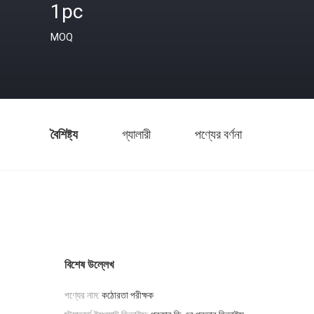
1pc
MOQ
বৈশিষ্ট্য
গ্যালারী
পণ্যের বর্ণনা
বিশেষ উল্লেখ
পণ্যের নাম:
কঠোরতা পরীক্ষক