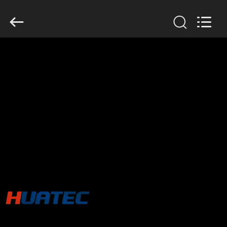
2026
HUATEC
GROUP
CORPORATION.
All
Rights
Reserved.
বাড়ি
পণ্য
আমাদের
সম্পর্কে
কারখানা
ভ্রমণ
মান