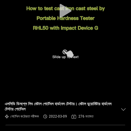
নিয়ন্ত্রণ
যোগাযোগ
করুন
উদ্ধৃতির
জন্য
আবেদন
সাইট
ম্যাপ
এলসিডি ডিসপ্লে লিব মেটাল পোর্টেবল হার্ডনেস টেস্টার। মেটাল ডুরোমিটার হার্ডনেস
টেস্টার পোর্টেবল
PRIVACY
পোর্টেবল কঠোরতা পরীক্ষক
2022-03-09
276 মতামত
POLICY