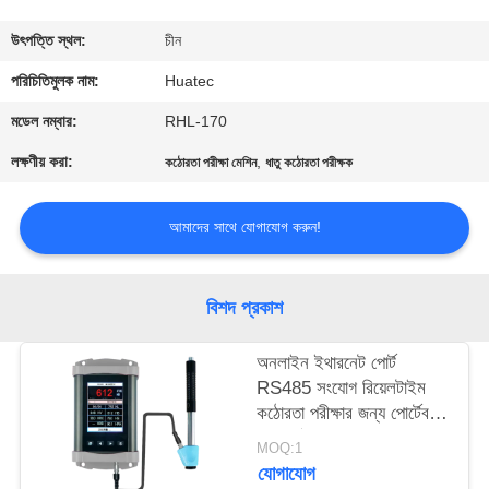
নিয়ন্ত্রণ
উৎপত্তি স্থল:
চীন
যোগাযোগ
পরিচিতিমুলক নাম:
Huatec
করুন
মডেল নম্বার:
RHL-170
লক্ষণীয় করা:
,
কঠোরতা পরীক্ষা মেশিন
ধাতু কঠোরতা পরীক্ষক
উদ্ধৃতির
জন্য
আমাদের সাথে যোগাযোগ করুন!
আবেদন
বিশদ প্রকাশ
সাইট
অনলাইন ইথারনেট পোর্ট
ম্যাপ
RS485 সংযোগ রিয়েলটাইম
কঠোরতা পরীক্ষার জন্য পোর্টেবল
PRIVACY
লিব কঠোরতা পরীক্ষক
MOQ:1
POLICY
যোগাযোগ