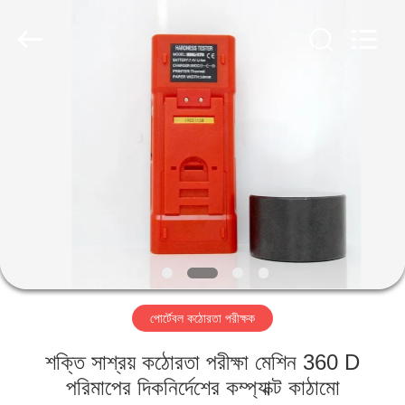
2026
HUATEC
GROUP
CORPORATION.
All
Rights
Reserved.
বাড়ি
পণ্য
আমাদের
সম্পর্কে
কারখানা
পোর্টেবল কঠোরতা পরীক্ষক
ভ্রমণ
শক্তি সাশ্রয় কঠোরতা পরীক্ষা মেশিন 360 D
মান
পরিমাপের দিকনির্দেশের কম্প্যাক্ট কাঠামো