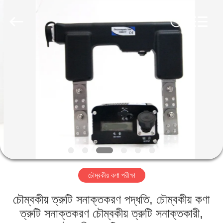
2026
HUATEC
GROUP
CORPORATION.
All
Rights
Reserved.
বাড়ি
পণ্য
আমাদের
সম্পর্কে
কারখানা
চৌম্বকীয় কণা পরীক্ষা
ভ্রমণ
চৌম্বকীয় ত্রুটি সনাক্তকরণ পদ্ধতি, চৌম্বকীয় কণা
মান
ত্রুটি সনাক্তকরণ চৌম্বকীয় ত্রুটি সনাক্তকারী,