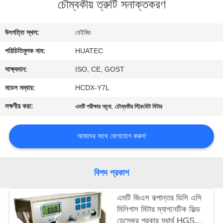
চৌম্বকীয় ত্রুটি সনাক্তকরণ
নিয়ন্ত্রণ
উৎপত্তি স্থল:
বেইজিং
যোগাযোগ
পরিচিতিমুলক নাম:
HUATEC
করুন
সাক্ষ্যদান:
ISO, CE, GOST
উদ্ধৃতির
মডেল নম্বার:
HCDX-Y7L
জন্য
লক্ষণীয় করা:
,
এমটি পরীক্ষার নমুনা
চৌম্বকীয় স্ট্রিংহিট মিটার
আবেদন
আমাদের সাথে যোগাযোগ করুন!
সাইট
ম্যাপ
বিশদ প্রকাশ
এমটি জিএস রূপান্তর ডিসি এসি
PRIVACY
মিলিগাস মিটার ম্যাগনেটিক ফিল্ড
POLICY
ডেস্কের প্রকার যথার্থ HGS-