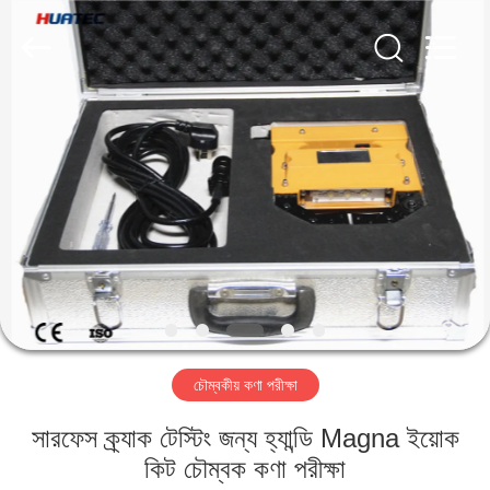
2026
HUATEC
GROUP
CORPORATION.
All
Rights
Reserved.
বাড়ি
পণ্য
আমাদের
সম্পর্কে
কারখানা
চৌম্বকীয় কণা পরীক্ষা
ভ্রমণ
সারফেস ক্র্যাক টেস্টিং জন্য হ্যান্ডি Magna ইয়োক
মান
কিট চৌম্বক কণা পরীক্ষা