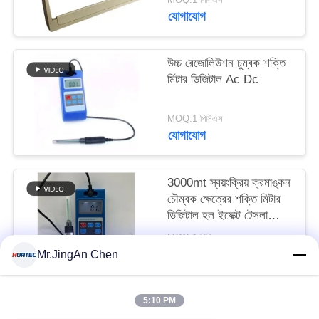
যোগাযোগ
উচ্চ রেজোলিউশন চুম্বক শক্তি
মিটার ডিজিটাল Ac Dc
MOQ:1 পিসিএস
যোগাযোগ
3000mt স্বয়ংক্রিয় ক্রমাঙ্কন
চৌম্বক ক্ষেত্রের শক্তি মিটার
ডিজিটাল হল ইফেক্ট টেসলা
ম্যাগনেটোমিটার Hgs-106
MOQ:1 পিসিএস
যোগাযোগ
Mr.JingAn Chen
5:10 PM
সব