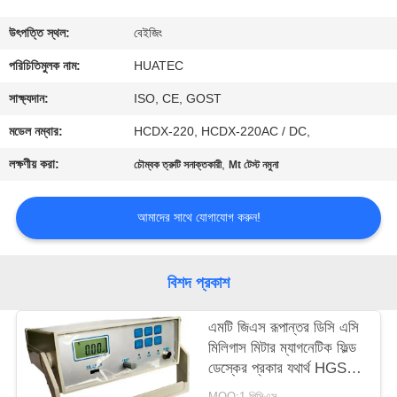
নিয়ন্ত্রণ
উৎপত্তি স্থল:
বেইজিং
যোগাযোগ
পরিচিতিমুলক নাম:
HUATEC
করুন
সাক্ষ্যদান:
ISO, CE, GOST
মডেল নম্বার:
HCDX-220, HCDX-220AC / DC,
উদ্ধৃতির
লক্ষণীয় করা:
,
চৌম্বক ত্রুটি সনাক্তকারী
Mt টেস্ট নমুনা
জন্য
আবেদন
আমাদের সাথে যোগাযোগ করুন!
সাইট
বিশদ প্রকাশ
ম্যাপ
এমটি জিএস রূপান্তর ডিসি এসি
মিলিগাস মিটার ম্যাগনেটিক ফিল্ড
PRIVACY
ডেস্কের প্রকার যথার্থ HGS-
POLICY
20C
MOQ:1 পিসিএস