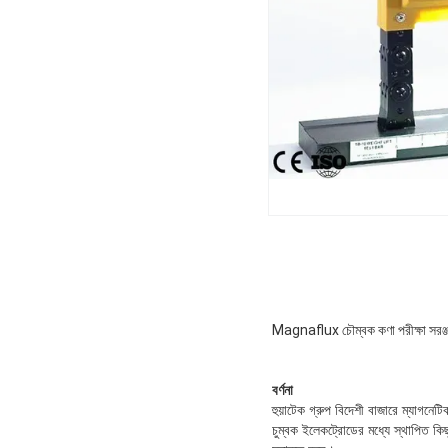
Magnaflux চৌম্বক কণা পরীক্ষা সরঞ্জাম
বর্ণনা
হুয়াটেক গ্রুপ বিদেশী বাজারে ম্যাগনেট
চুম্বক ইলেকট্রোডের মধ্যে স্থাপিত কিছু