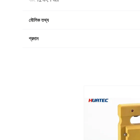
পাটা:
12 মাস, 1 বছর
মৌলিক তথ্য
প্রদান