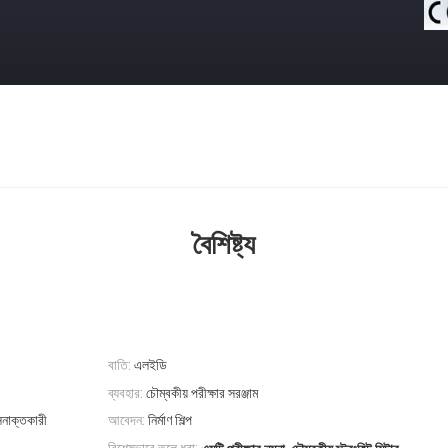
বৈশিষ্ট্য
বাতি:
এলইডি
ব্যবহার:
চৌম্বকীয় পরীক্ষার সরঞ্জাম
সনাক্তকারী
আবেদন:
নির্মাণ শিল্প
,