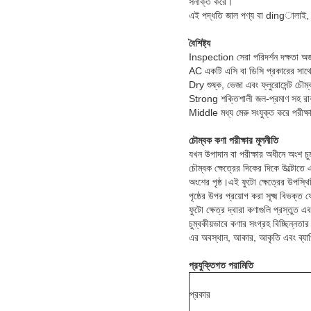
সনাক্ত করে।
এই পদ্ধতি জাল পণ্য বা dingালাই, অং
বৈশিষ্ট্য
Inspection সেরা পরিদর্শন দক্ষতা অর্
AC একটি এসি বা ডিসি প্রকারের সাথে 
Dry শুষ্ক, ভেজা এবং ফ্লুরোসেন্ট চৌম্
Strong শক্তিশালী জল-প্রমাণ সহ রাব
Middle মধ্য মেরু সংযুক্ত করে পরীক্ষা 
চৌম্বক কণা পরীক্ষার মূলনীতি
যখন উপাদান বা পরীক্ষার অধীনে অংশ চুম
চৌম্বক ক্ষেত্রের দিকের দিকে উল্টোতে 
অংশের পৃষ্ঠ।এই ফুটো ক্ষেত্রের উপস্থ
পৃষ্ঠের উপর প্রয়োগ করা সূক্ষ্ম বিভক্ত
ফুটো ক্ষেত্র দ্বারা কণাগুলি প্রস্তুত এ
চুম্বকীয়ভাবে কণার সংগ্রহ বিচ্ছিন্নত
এর অবস্থান, আকার, আকৃতি এবং ব্যা
প্রযুক্তিগত পরামিতি
প্রকার