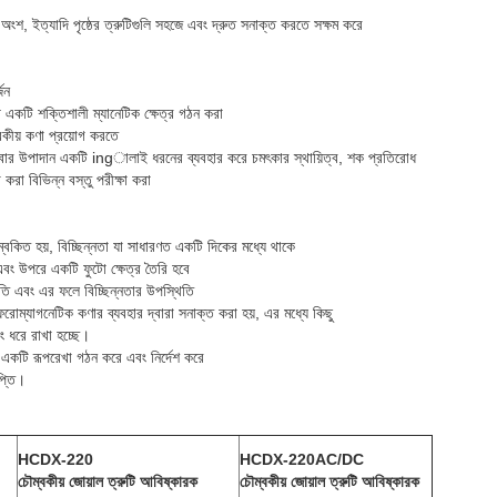
শ, ইত্যাদি পৃষ্ঠের ত্রুটিগুলি সহজে এবং দ্রুত সনাক্ত করতে সক্ষম করে
জন
একটি শক্তিশালী ম্যানেটিক ক্ষেত্র গঠন করা
বকীয় কণা প্রয়োগ করতে
ার উপাদান একটি ingালাই ধরনের ব্যবহার করে চমৎকার স্থায়িত্ব,
শক
প্রতিরোধ
করা বিভিন্ন বস্তু পরীক্ষা করা
্বকিত হয়, বিচ্ছিন্নতা যা সাধারণত একটি দিকের মধ্যে থাকে
এবং উপরে একটি ফুটো ক্ষেত্র তৈরি হবে
িতি এবং এর ফলে বিচ্ছিন্নতার উপস্থিতি
 ফেরোম্যাগনেটিক কণার ব্যবহার দ্বারা সনাক্ত করা হয়, এর মধ্যে কিছু
বং ধরে রাখা হচ্ছে।
ার একটি রূপরেখা গঠন করে এবং নির্দেশ করে
প্তি।
HCDX-220
HCDX-220AC/DC
চৌম্বকীয় জোয়াল ত্রুটি আবিষ্কারক
চৌম্বকীয় জোয়াল ত্রুটি আবিষ্কারক