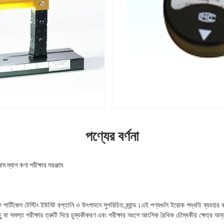
পণ্যের বর্ণনা
 ম্যাগ কণা পরীক্ষার সরঞ্জাম
িক পার্টিকেল টেস্টিং ইউনিট রপ্তানি ও উৎপাদনে সুপরিচিত ব্র্যান্ড।এই পণ্যগুলি ইয়োক পদ্ধতি ব্যবহার 
 বা সমস্ত পরীক্ষার ত্রুটি দিয়ে চুম্বকীকরণ এবং পরীক্ষার অংশে আংশিক রৈখিক চৌম্বকীয় ক্ষেত্র অন্তর