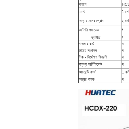
সাজান
HC
হোস্ট
1 সে
ঘোড়ার নলের প্রোব
২ সে
ব্যাটারি প্যাকেজ
/
ব্যাটারি
/
পাওয়ার কর্ড
ঘ
তারের সঞ্চালন
ঘ
দিক - নির্দেশনা বিবরনী
ঘ
সাদৃশ্য সার্টিফিকেট
ঘ
ওয়ারেন্টি কার্ড
1 কপ
যন্ত্রের ধারক
ঘ