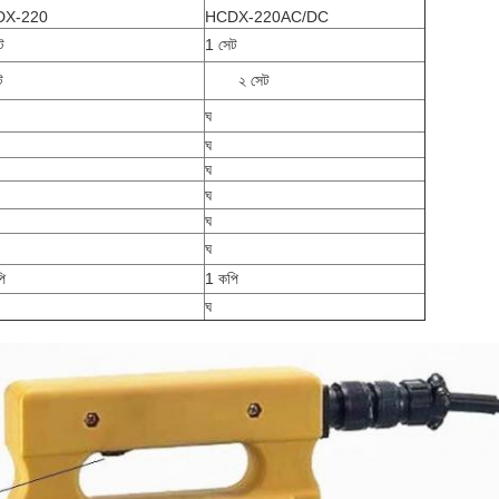
DX-220
HCDX-220AC/DC
ট
1 সেট
ট
২ সেট
ঘ
ঘ
ঘ
ঘ
ঘ
ঘ
ি
1 কপি
ঘ