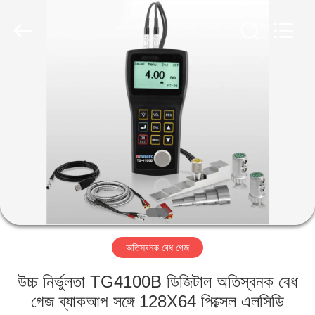
2026
HUATEC
GROUP
CORPORATION.
All
Rights
Reserved.
বাড়ি
পণ্য
আমাদের
সম্পর্কে
কারখানা
অতিস্বনক বেধ গেজ
ভ্রমণ
উচ্চ নির্ভুলতা TG4100B ডিজিটাল অতিস্বনক বেধ
মান
গেজ ব্যাকআপ সঙ্গে 128X64 পিক্সেল এলসিডি