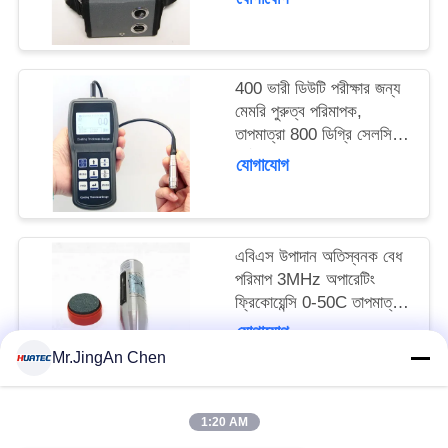
১২০মিমি
400 ভারী ডিউটি পরীক্ষার জন্য
মেমরি পুরুত্ব পরিমাপক,
তাপমাত্রা 800 ডিগ্রি সেলসিয়াস
পর্যন্ত
যোগাযোগ
এবিএস উপাদান অতিস্বনক বেধ
পরিমাপ 3MHz অপারেটিং
ফ্রিকোয়েন্সি 0-50C তাপমাত্রা
পরিসীমা সঠিক বেধ রিডিং জন্য
যোগাযোগ
Mr.JingAn Chen
1:20 AM
সব