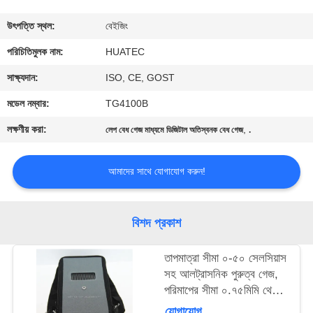
নিয়ন্ত্রণ
উৎপত্তি স্থল:
বেইজিং
যোগাযোগ
পরিচিতিমুলক নাম:
HUATEC
করুন
সাক্ষ্যদান:
ISO, CE, GOST
মডেল নম্বার:
TG4100B
উদ্ধৃতির
লক্ষণীয় করা:
,
লেপ বেধ গেজ মাধ্যমে ডিজিটাল অতিস্বনক বেধ গেজ
.
জন্য
আবেদন
আমাদের সাথে যোগাযোগ করুন!
সাইট
বিশদ প্রকাশ
ম্যাপ
তাপমাত্রা সীমা ০-৫০ সেলসিয়াস
সহ আলট্রাসনিক পুরুত্ব গেজ,
PRIVACY
পরিমাপের সীমা ০.৭৫মিমি থেকে
POLICY
৩০০মিমি এবং পরীক্ষার গভীরতা
যোগাযোগ