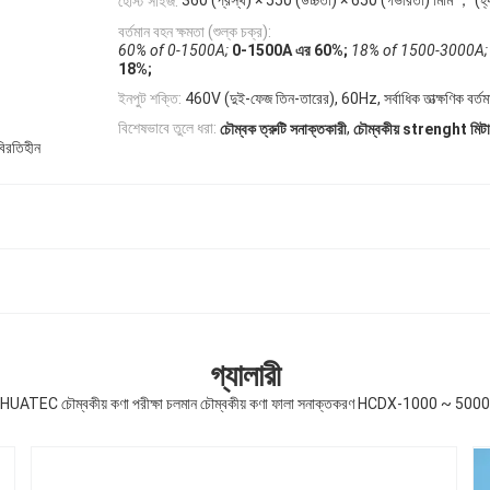
360 (প্রস্থ) × 550 (উচ্চতা) × 650 (গভীরতা) মিমি ； (হ্যা
হোস্ট সাইজ:
বর্তমান বহন ক্ষমতা (শুল্ক চক্র):
60% of 0-1500A;
0-1500A এর 60%;
18% of 1500-3000A;
18%;
ইনপুট শক্তি:
460V (দুই-ফেজ তিন-তারের), 60Hz, সর্বাধিক তাত্ক্ষণিক বর্ত
,
বিশেষভাবে তুলে ধরা:
চৌম্বক ত্রুটি সনাক্তকারী
চৌম্বকীয় strenght মিট
বিরতিহীন
গ্যালারী
HUATEC চৌম্বকীয় কণা পরীক্ষা চলমান চৌম্বকীয় কণা ফালা সনাক্তকরণ HCDX-1000 ~ 5000