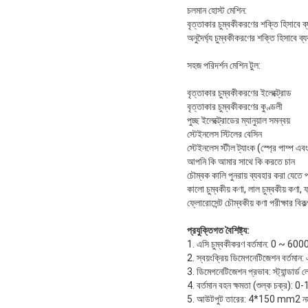
চলমান হোস্ট মেশিন:
বৃত্তাকার চুম্বকীকরণের শক্তি হিসাবে ব
অনুদৈর্ঘ্য চুম্বকীকরণের শক্তি হিসাবে ব
সহজ পরিদর্শন মেশিন টুল:
বৃত্তাকার চুম্বকীকরণের ইলেক্ট্রোড
বৃত্তাকার চুম্বকীকরণের কুণ্ডলী
পুচ্ছ ইলেক্ট্রোডের ম্যানুয়াল সমন্বয়
স্টেইনলেস স্টিলের বেসিন
স্টেইনলেস স্টীল ট্যাংক (স্প্রে পাম্প এবং 
আপনি কি আমার সাথে কি করতে চান
চৌম্বক কালি পুনরায় ব্যবহার করা যেতে 
কালো চুম্বকীয় কণা, লাল চুম্বকীয় কণা, 
ফ্লোরোসেন্ট চৌম্বকীয় কণা পরীক্ষার ব
প্রযুক্তিগত বৈশিষ্ট্য:
1. এসি চুম্বকীকরণ বর্তমান: 0 ~ 6000A
2. স্বয়ংক্রিয় ডিমেগনেটিজেশন বর্তম
3. ডিমেগনেটিজেশন প্রভাব: স্ট্যান্ডার্ড
4. বর্তমান বহন ক্ষমতা (শুল্ক 
5. আউটপুট তারের: 4*150 mm2 নমন