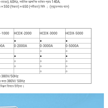
রের), 60Hz, সর্বাধিক তাত্ক্ষণিক বর্তমান প্রায় 140A;
্থ) × 550 (উচ্চতা) × 650 (গভীরতা) মিমি ； (হ্যান্ডেলবার বাদে)
-1000
HCDX-2000
HCDX-3000
HCDX-5000
●
●
●
00A
0-2000A
0-3000A
0-5000A
○
○
●
●
●
○
○
○
○
○
○
○
○
েজ 380V/50Hz
ের জন্য 380V/ 50Hz
বিকল্প হিসাবে চিহ্নিত।