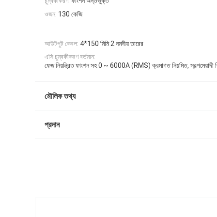
চুম্বকীকরণ:
ফাংশন অন্তর্ভুক্ত
ওজন:
130 কেজি
আউটপুট কেবল:
4*150 মিমি 2 নমনীয় তারের
এসি চুম্বকীকরণ বর্তমান:
ফেজ নিয়ন্ত্রিত ফাংশন সহ 0 ~ 6000A (RMS) ক্রমাগত নিয়মিত, স্বল্পমেয়াদী 
মৌলিক তথ্য
প্রদান