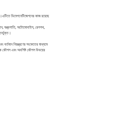
য।এটিতে ডিমেগনেটিজেশনের কাজ রয়েছে
মান, যন্ত্রপাতি, অটোমোবাইল, রেলপথ,
তর্ভুক্ত।
ং বর্তমান নিয়ন্ত্রণের সংকেতের মাধ্যমে
াবাহিক কৌশল এবং অবশিষ্ট কৌশল উভয়ের