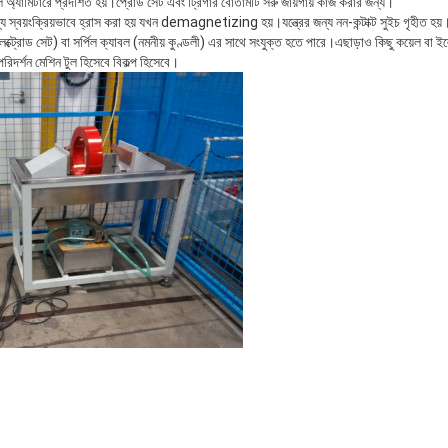
ল অ্যামিটারে প্রদর্শিত হয়।প্রোড সেট এবং ট্রিগার বোতামটি সরু জায়গায় কাজ করার জন্য।
যে স্বয়ংক্রিয়ভাবে হ্রাস করা হয় যখন demagnetizing হয়।যন্ত্রের জন্য নন-কন্টাক্ট সুইচ গৃহীত হয়
ইলেক্ট্রোড সেট) বা সর্পিল ক্যাবল (নমনীয় কুণ্ডলী) এর সাথে সংযুক্ত হতে পারে।এছাড়াও কিছু কয়েল বা ই
িদর্শন মেশিন টুল হিসেবে বিকল্প হিসেবে।