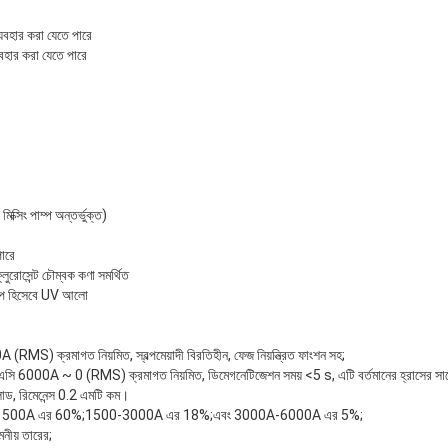
্যবহার করা যেতে পারে
্যবহার করা যেতে পারে
মিক্সিং পাম্প অন্তর্ভুক্ত)
পারে
ফ্লুরোসেন্ট চৌম্বক কণা সমর্থিত
িকল্প হিসেবে UV আলো
 (RMS) ক্রমাগত নিয়মিত, স্বল্পমেয়াদী বিরতিহীন, ফেজ নিয়ন্ত্রিত ফাংশন সহ;
ান: এসি 6000A ~ 0 (RMS) ক্রমাগত নিয়মিত, ডিমেগনেটিজেশন সময় <5 s, এটি বর্তমানের হ্রাসের সাথে
 লোড, রিমেনেন্স 0.2 এমটি কম।
চক্র): 0-1500A এর 60%;1500-3000A এর 18%;এবং 3000A-6000A এর 5%;
ীয় তারের;