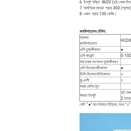
6. ইনপুট শক্তি: 460V (দুই-ফেজ তিন-তা
7. সামগ্রিক মাত্রা: প্রায় 360 (প্রস
8. ওজন: প্রায় 130 কেজি।
কনফিগারেশন টেবিল:
প্রকার
HCDX
কনফিগারেশন
এসি চুম্বকীকরণ
●
এসি কারেন্ট
0-10
অর্ধ তরঙ্গ সংশোধন চুম্বকীকরণ
এসি ডিমেগনেটিজেশন
●
ডিসি ডিমেগনেটাইজেশন
○
কুণ্ডলী
○
সহজ মেশিন টুল
দুই ফ
ক্ষমতা ইনপুট
2 তার
নোট: "●" মান হিসাবে চিহ্নিত, যখন "○" 