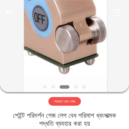
2026
HUATEC
GROUP
CORPORATION.
All
Rights
Reserved.
বাড়ি
পণ্য
আমাদের
সম্পর্কে
কারখানা
আবরণ বেধ গেজ
ভ্রমণ
পেইন্ট পরিদর্শন গেজ লেপ বেধ পরিমাপ ধ্বংসাত্মক
মান
পদ্ধতি ব্যবহার করা হয়