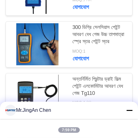
যোগাযোগ
300 ডিগ্রি সেলসিয়াস পেইন্ট
আবরণ বেধ গেজ উচ্চ তাপমাত্রা
স্প্রে স্তর পেইন্ট স্তর
MOQ:1
যোগাযোগ
অন্তর্নির্মিত প্রিন্টার ড্রাই ফিল্ম
পেইন্ট এলকোমিটার আবরণ বেধ
গেজ Tg110
MOQ:1 পিসি
যোগাযোগ
Mr.JingAn Chen
7:59 PM
সব