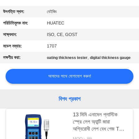
নিয়ন্ত্রণ
উৎপত্তি স্থল:
বেইজিং
যোগাযোগ
পরিচিতিমুলক নাম:
HUATEC
করুন
সাক্ষ্যদান:
ISO, CE, GOST
মডেল নম্বার:
1707
উদ্ধৃতির
লক্ষণীয় করা:
,
oating thickness tester
digital thickness gauge
জন্য
আবেদন
আমাদের সাথে যোগাযোগ করুন!
সাইট
বিশদ প্রকাশ
ম্যাপ
13 মিমি এনামেল প্লাস্টিক
স্প্রে লেপ অ্যান্টি জারা
PRIVACY
অগ্নিরোধী লেপ বেধ গেজ TG-
POLICY
6008
MOQ:১ পিসি