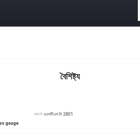
বৈশিষ্ট্য
আদর্শ:
এএসটিএম ডি 2801
ess gauge