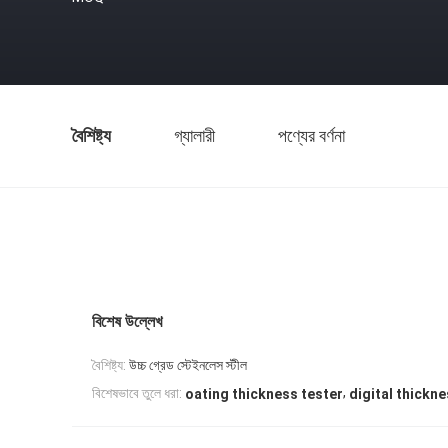
বৈশিষ্ট্য
গ্যালারী
পণ্যের বর্ণনা
বিশেষ উল্লেখ
বৈশিষ্ট্য:
উচ্চ গ্রেড স্টেইনলেস স্টীল
,
বিশেষভাবে তুলে ধরা:
oating thickness tester
digital thickn