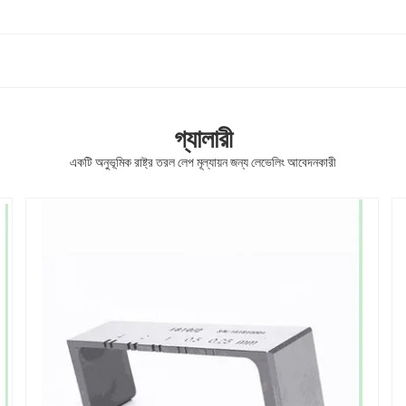
গ্যালারী
একটি অনুভূমিক রাষ্ট্র তরল লেপ মূল্যায়ন জন্য লেভেলিং আবেদনকারী