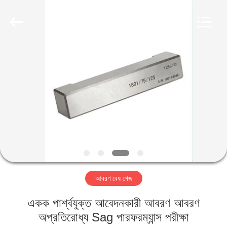
2026
HUATEC
GROUP
CORPORATION.
All
Rights
Reserved.
বাড়ি
পণ্য
আমাদের
সম্পর্কে
কারখানা
আবরণ বেধ গেজ
ভ্রমণ
একক পার্শ্বযুক্ত আবেদনকারী আবরণ আবরণ
মান
অপ্রতিরোধ্য Sag পারফরম্যান্স পরীক্ষা