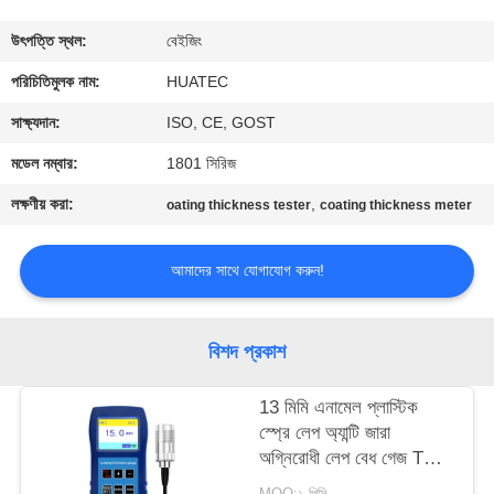
নিয়ন্ত্রণ
উৎপত্তি স্থল:
বেইজিং
যোগাযোগ
পরিচিতিমুলক নাম:
HUATEC
করুন
সাক্ষ্যদান:
ISO, CE, GOST
মডেল নম্বার:
1801 সিরিজ
উদ্ধৃতির
লক্ষণীয় করা:
,
oating thickness tester
coating thickness meter
জন্য
আবেদন
আমাদের সাথে যোগাযোগ করুন!
সাইট
বিশদ প্রকাশ
ম্যাপ
13 মিমি এনামেল প্লাস্টিক
স্প্রে লেপ অ্যান্টি জারা
PRIVACY
অগ্নিরোধী লেপ বেধ গেজ TG-
POLICY
6008
MOQ:১ পিসি