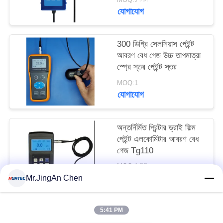
যোগাযোগ
300 ডিগ্রি সেলসিয়াস পেইন্ট
আবরণ বেধ গেজ উচ্চ তাপমাত্রা
স্প্রে স্তর পেইন্ট স্তর
MOQ:1
যোগাযোগ
অন্তর্নির্মিত প্রিন্টার ড্রাই ফিল্ম
পেইন্ট এলকোমিটার আবরণ বেধ
গেজ Tg110
MOQ:1 পিসি
যোগাযোগ
Mr.JingAn Chen
5:41 PM
সব