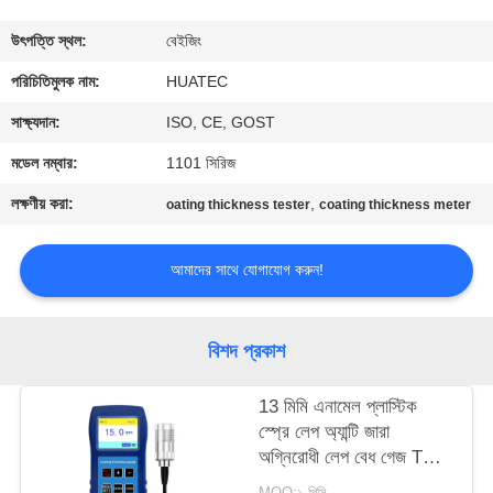
নিয়ন্ত্রণ
উৎপত্তি স্থল:
বেইজিং
যোগাযোগ
পরিচিতিমুলক নাম:
HUATEC
করুন
সাক্ষ্যদান:
ISO, CE, GOST
মডেল নম্বার:
1101 সিরিজ
উদ্ধৃতির
লক্ষণীয় করা:
,
oating thickness tester
coating thickness meter
জন্য
আবেদন
আমাদের সাথে যোগাযোগ করুন!
সাইট
বিশদ প্রকাশ
ম্যাপ
13 মিমি এনামেল প্লাস্টিক
স্প্রে লেপ অ্যান্টি জারা
PRIVACY
অগ্নিরোধী লেপ বেধ গেজ TG-
POLICY
6008
MOQ:১ পিসি