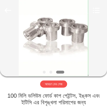
2026
HUATEC
GROUP
CORPORATION.
All
Rights
Reserved.
বাড়ি
পণ্য
আমাদের
সম্পর্কে
কারখানা
আবরণ বেধ গেজ
ভ্রমণ
100 মিলি ভলিউম ফোর্ড কাপ পেইন্টস, ইঙ্কস এবং
মান
ইটিসি এর বিশৃঙ্খলা পরিমাপের জন্য