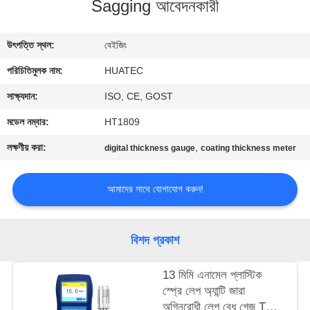
Sagging আবেদনকারী
নিয়ন্ত্রণ
উৎপত্তি স্থল:
বেইজিং
যোগাযোগ
পরিচিতিমুলক নাম:
HUATEC
করুন
সাক্ষ্যদান:
ISO, CE, GOST
উদ্ধৃতির
মডেল নম্বার:
HT1809
জন্য
লক্ষণীয় করা:
,
digital thickness gauge
coating thickness meter
আবেদন
আমাদের সাথে যোগাযোগ করুন!
সাইট
ম্যাপ
বিশদ প্রকাশ
13 মিমি এনামেল প্লাস্টিক
PRIVACY
স্প্রে লেপ অ্যান্টি জারা
POLICY
অগ্নিরোধী লেপ বেধ গেজ TG-