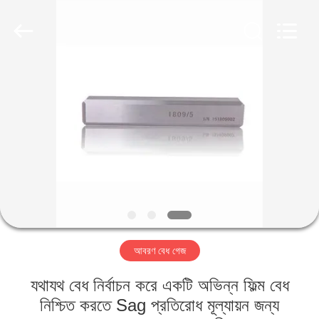
2026
HUATEC
GROUP
CORPORATION.
All
Rights
Reserved.
বাড়ি
পণ্য
আমাদের
সম্পর্কে
কারখানা
আবরণ বেধ গেজ
ভ্রমণ
যথাযথ বেধ নির্বাচন করে একটি অভিন্ন ফিল্ম বেধ
মান
নিশ্চিত করতে Sag প্রতিরোধ মূল্যায়ন জন্য