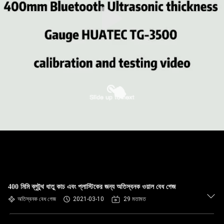
নিয়ন্ত্রণ
যোগাযোগ
করুন
উদ্ধৃতির
জন্য
আবেদন
সাইট
ম্যাপ
400 মিমি ব্লুটুথ ধাতু কাচ এবং প্লাস্টিকের জন্য অতিস্বনক ওয়াল বেধ গেজ
PRIVACY
অতিস্বনক বেধ গেজ
2021-03-10
29 মতামত
POLICY