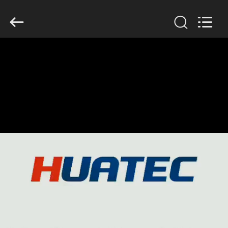
2026
HUATEC
GROUP
CORPORATION.
All
Rights
Reserved.
বাড়ি
পণ্য
আমাদের
সম্পর্কে
কারখানা
ভ্রমণ
মান