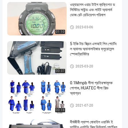
ওয়্যারলেস ওয়াচ টাইপ ব্যক্তিগত ড
সিমিটার সাউন্ড এবং লাইট অ্যালার্ম
ডোজ রেট রেডিয়েশন পরিমাপ
এক্স-রে ফাটল আবিষ্কারক
2023-03-06
01:10
5 ইঞ্চি টাচ স্ক্রিন এসআই পিন পোর্টেব
ল অ্যালয় অ্যানালাইজার ফ্লুরোসেন্স
স্পেকট্রোমিটার
এক্স-রে ফাটল আবিষ্কারক
2025-03-20
00:37
0.1Mmpb সীসা প্রতিরক্ষামূলক
পোশাক, HUATEC সীসা শিল্ড
অ্যাপ্রন
এক্স-রে ফাটল আবিষ্কারক
2021-07-20
00:18
দীর্ঘজীবী ল্যাম্প মোবাইল ওয়ার্কিং ই
ন্ডাস্ট্রি এলইডি ফিল্ম ভিউয়ার্স পোর্টেবল