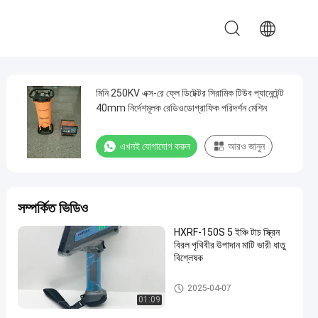
মিনি 250KV এক্স-রে ফ্লে ডিটেক্টর সিরামিক টিউব প্যানেন্টেন্ট
40mm নির্দেশমূলক রেডিওডোগ্রাফিক পরিদর্শন মেশিন
এখনই যোগাযোগ করুন
আরও জানুন
সম্পর্কিত ভিডিও
HXRF-150S 5 ইঞ্চি টাচ স্ক্রিন
বিরল পৃথিবীর উপাদান মাটি ভারী ধাতু
বিশ্লেষক
এক্স-রে ফাটল আবিষ্কারক
2025-04-07
01:09