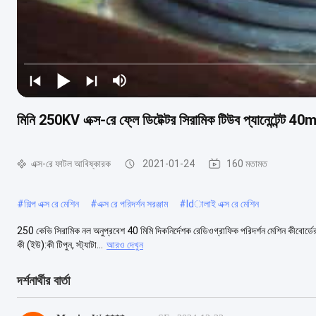
মিনি 250KV এক্স-রে ফ্লে ডিটেক্টর সিরামিক টিউব প্যানেন্টেন্ট 4
এক্স-রে ফাটল আবিষ্কারক
2021-01-24
160 মতামত
#
শিল্প এক্স রে মেশিন
#
এক্স রে পরিদর্শন সরঞ্জাম
#
ldালাই এক্স রে মেশিন
250 কেভি সিরামিক নল অনুপ্রবেশ 40 মিমি দিকনির্দেশক রেডিওগ্রাফিক পরিদর্শন মেশিন কীবোর্ডে
কী (ইউ):কী টিপুন, স্ট্যাটা...
আরও দেখুন
দর্শনার্থীর বার্তা