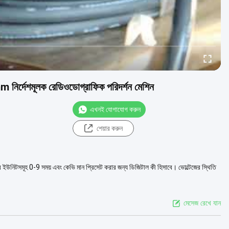
0mm নির্দেশমূলক রেডিওডোগ্রাফিক পরিদর্শন মেশিন
এখনই যোগাযোগ করুন
শেয়ার করুন
র ইউনিটসমূহ 0-9 সময় এবং কেভি মান প্রিসেট করার জন্য ডিজিটাল কী হিসাবে। ভোল্টেজের স্থিতি
মেসেজ রেখে যান