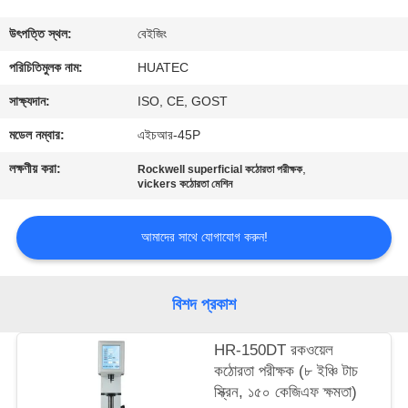
নিয়ন্ত্রণ
উৎপত্তি স্থল:
বেইজিং
যোগাযোগ
পরিচিতিমুলক নাম:
HUATEC
করুন
সাক্ষ্যদান:
ISO, CE, GOST
মডেল নম্বার:
এইচআর-45P
উদ্ধৃতির
লক্ষণীয় করা:
,
Rockwell superficial কঠোরতা পরীক্ষক
জন্য
vickers কঠোরতা মেশিন
আবেদন
আমাদের সাথে যোগাযোগ করুন!
সাইট
বিশদ প্রকাশ
ম্যাপ
HR-150DT রকওয়েল
PRIVACY
কঠোরতা পরীক্ষক (৮ ইঞ্চি টাচ
স্ক্রিন, ১৫০ কেজিএফ ক্ষমতা)
POLICY