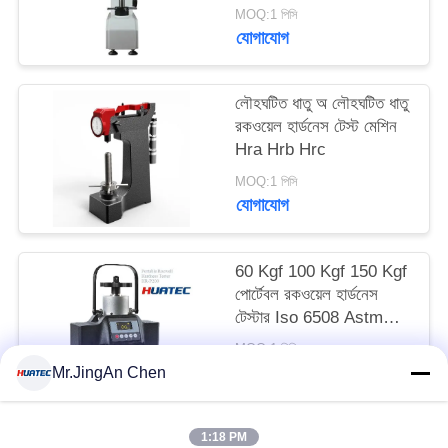
MOQ:1 পিসি
যোগাযোগ
লৌহঘটিত ধাতু অ লৌহঘটিত ধাতু
রকওয়েল হার্ডনেস টেস্ট মেশিন
Hra Hrb Hrc
MOQ:1 পিসি
যোগাযোগ
60 Kgf 100 Kgf 150 Kgf
পোর্টেবল রকওয়েল হার্ডনেস
টেস্টার Iso 6508 Astm
E18 ম্যাগনেটিক
MOQ:1 পিসিএস
যোগাযোগ
Mr.JingAn Chen
1:18 PM