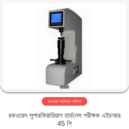
2026
HUATEC
GROUP
CORPORATION.
All
Rights
Reserved.
বাড়ি
পণ্য
আমাদের
সম্পর্কে
কারখানা
রকওয়েল কঠোরতা পরীক্ষক
ভ্রমণ
রকওয়েল সুপারফিয়ারিয়াল হার্ডনেস পরীক্ষক এইচআর
মান
45 পি