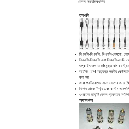
কেবল-সংযোজকগুলির
তারগুলি
বিএনসি-বিএনসি, বিএনসি-লেমনো, লে
বিএনসি-বিএনসি এবং বিএনসি-এমডি কেবল
শুল্ক ইনজেকশন ছাঁচযুক্ত রাবার স্ট্রে
আরজি -174 অত্যন্ত নমনীয় কোক্সিয়
করা হয়
জারা প্রতিরোধের এবং দক্ষতার জন্য 20 
বিশেষ তারের দৈর্ঘ্য এবং কাস্টম তারগু
গুণমানের ছাড়টি কেবল প্রকারের সংমিশ
অ্যাডাপ্টার