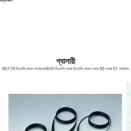
সনাক্তকরণ
গ্যালারী
RG174 বিএনসি কেবল সংযোগকারীগুলি বিএনসি থেকে বিএনসি কেবল লেমো 00 লেমো 01 সাবভিস