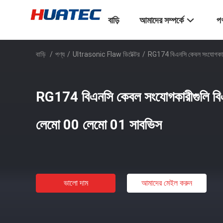
বাড়ি
আমাদের সম্পর্কে
পণ
বাড়ি
/
পণ্য
/
Ultrasonic Flaw ডিটেক্টর
/
RG174 বিএনসি কেবল সংযোগকারী
RG174 বিএনসি কেবল সংযোগকারীগুলি বি
লেমো 00 লেমো 01 সাবভিস
ভালো দাম
আমাদের মেইল ​​করুন