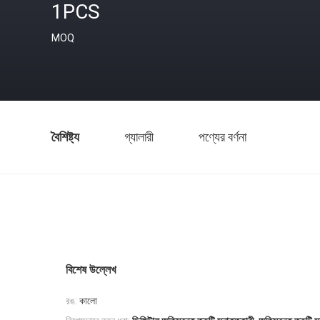
1PCS
MOQ
বৈশিষ্ট্য
গ্যালারী
পণ্যের বর্ণনা
বিশেষ উল্লেখ
রঙ:
কালো