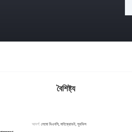
বৈশিষ্ট্য
আদর্শ:
লেমো বিএনসি, মাইক্রোডট, সুবভিস