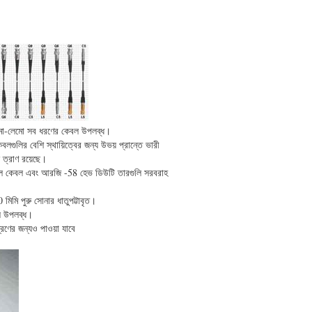
মো-লেমো সব ধরণের কেবল উপলব্ধ।
গুলির বেশি স্থায়িত্বের জন্য উভয় প্রান্তে ভারী
ন ত্রাণ রয়েছে।
াল কেবল এবং আরজি -58 হেভ ডিউটি ​​তারগুলি সরবরাহ
মিমি পুরু সোনার ধাতুপট্টাবৃত।
লি উপলব্ধ।
্রণের জন্যও পাওয়া যাবে