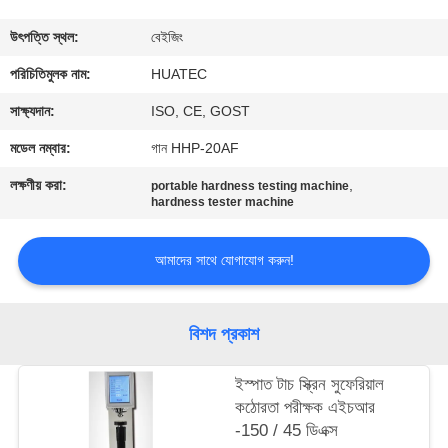
নিয়ন্ত্রণ
উৎপত্তি স্থল:
বেইজিং
যোগাযোগ
পরিচিতিমুলক নাম:
HUATEC
করুন
সাক্ষ্যদান:
ISO, CE, GOST
মডেল নম্বার:
গান HHP-20AF
উদ্ধৃতির
লক্ষণীয় করা:
,
portable hardness testing machine
জন্য
hardness tester machine
আবেদন
আমাদের সাথে যোগাযোগ করুন!
সাইট
বিশদ প্রকাশ
ম্যাপ
ইস্পাত টাচ স্ক্রিন সুফেরিয়াল
PRIVACY
কঠোরতা পরীক্ষক এইচআর
-150 / 45 ডিএক্স
POLICY