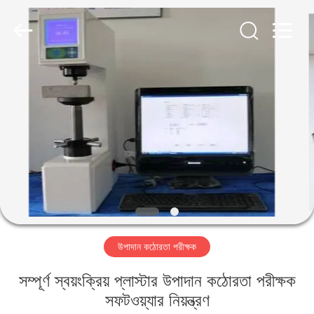
2026
HUATEC
GROUP
CORPORATION.
All
Rights
Reserved.
বাড়ি
পণ্য
আমাদের
সম্পর্কে
কারখানা
উপাদান কঠোরতা পরীক্ষক
ভ্রমণ
সম্পূর্ণ স্বয়ংক্রিয় প্লাস্টার উপাদান কঠোরতা পরীক্ষক
মান
সফটওয়্যার নিয়ন্ত্রণ