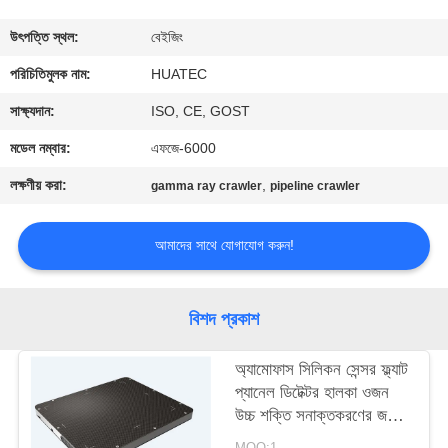
নিয়ন্ত্রণ
উৎপত্তি স্থল:
বেইজিং
যোগাযোগ
পরিচিতিমুলক নাম:
HUATEC
করুন
সাক্ষ্যদান:
ISO, CE, GOST
মডেল নম্বার:
এফজে-6000
উদ্ধৃতির
লক্ষণীয় করা:
,
gamma ray crawler
pipeline crawler
জন্য
আবেদন
আমাদের সাথে যোগাযোগ করুন!
সাইট
বিশদ প্রকাশ
ম্যাপ
অ্যামোফাস সিলিকন সেন্সর ফ্ল্যাট
প্যানেল ডিটেক্টর হালকা ওজন
PRIVACY
উচ্চ শক্তি সনাক্তকরণের জন্য
POLICY
উপযুক্ত 15MV
MOQ:1