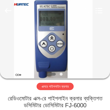
2026
HUATEC
GROUP
CORPORATION.
All
Rights
Reserved.
বাড়ি
পণ্য
আমাদের
সম্পর্কে
কারখানা
এক্সরে পাইপলাইন ক্রলার
ভ্রমণ
রেডিওমোটার এক্স-রে পাইপলাইন ক্রলার ব্যক্তিগত
মান
ডসিমিটার ডোসিমিটার FJ-6000