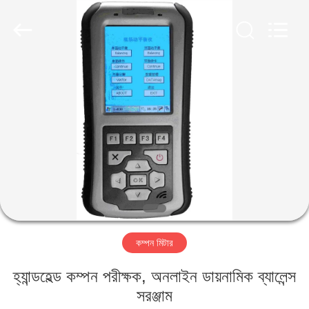
2026
HUATEC
GROUP
CORPORATION.
All
Rights
Reserved.
বাড়ি
পণ্য
আমাদের
সম্পর্কে
কারখানা
কম্পন মিটার
ভ্রমণ
হ্যান্ডহেল্ড কম্পন পরীক্ষক, অনলাইন ডায়নামিক ব্যালেন্স
মান
সরঞ্জাম