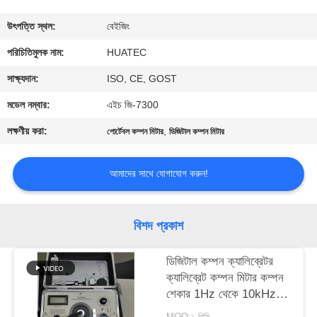
নিয়ন্ত্রণ
উৎপত্তি স্থল:
বেইজিং
যোগাযোগ
পরিচিতিমুলক নাম:
HUATEC
করুন
সাক্ষ্যদান:
ISO, CE, GOST
মডেল নম্বার:
এইচ জি-7300
উদ্ধৃতির
লক্ষণীয় করা:
,
পোর্টেবল কম্পন মিটার
ডিজিটাল কম্পন মিটার
জন্য
আবেদন
আমাদের সাথে যোগাযোগ করুন!
সাইট
বিশদ প্রকাশ
ম্যাপ
ডিজিটাল কম্পন ক্যালিব্রেটর
ক্যালিব্রেট কম্পন মিটার কম্পন
PRIVACY
শেকার 1Hz থেকে 10kHz
POLICY
ক্রমাগত নিয়মিত HG-5020i
MOQ:১ পিসি